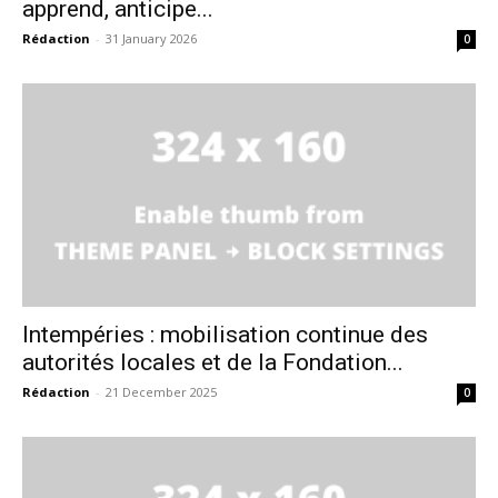
apprend, anticipe...
Rédaction
-
31 January 2026
0
S'ABONNER MAINTENANT
Insight Publications
À propos
Nous contacter
Formules d’abonnement
Intempéries : mobilisation continue des
Mon compte
autorités locales et de la Fondation...
Rédaction
-
21 December 2025
0