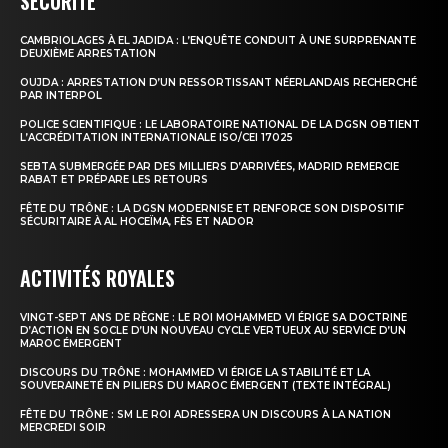
SÉCURITÉ
CAMBRIOLAGES À EL JADIDA : L’ENQUÊTE CONDUIT À UNE SURPRENANTE
le1.ma
DEUXIÈME ARRESTATION
l'intelligence de
OUJDA : ARRESTATION D’UN RESSORTISSANT NÉERLANDAIS RECHERCHÉ
PAR INTERPOL
l'information
POLICE SCIENTIFIQUE : LE LABORATOIRE NATIONAL DE LA DGSN OBTIENT
L’ACCRÉDITATION INTERNATIONALE ISO/CEI 17025
SEBTA SUBMERGÉE PAR DES MILLIERS D’ARRIVÉES, MADRID REMERCIE
RABAT ET PRÉPARE LES RETOURS
FÊTE DU TRÔNE : LA DGSN MODERNISE ET RENFORCE SON DISPOSITIF
SÉCURITAIRE À AL HOCEÏMA, FÈS ET NADOR
ACTIVITÉS ROYALES
VINGT-SEPT ANS DE RÈGNE : LE ROI MOHAMMED VI ÉRIGE SA DOCTRINE
D’ACTION EN SOCLE D’UN NOUVEAU CYCLE VERTUEUX AU SERVICE D’UN
MAROC ÉMERGENT
DISCOURS DU TRÔNE : MOHAMMED VI ÉRIGE LA STABILITÉ ET LA
S'ABONNER MAINTENANT
SOUVERAINETÉ EN PILIERS DU MAROC ÉMERGENT (TEXTE INTÉGRAL)
FÊTE DU TRÔNE : SM LE ROI ADRESSERA UN DISCOURS À LA NATION
MERCREDI SOIR