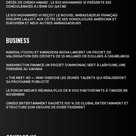
DÉCÈS DE CHEIKH HAMAD : LE ROI MOHAMMED VI PRÉSENTE SES
CONDOLÉANCES À L’ÉMIR DU QATAR
Insight Publications
LE ROI MOHAMMED VI REÇOIT LE NOUVEL AMBASSADEUR FRANÇAIS
PHILIPPE LALLIOT AUX CÔTÉS DE SES HOMOLOGUES AMÉRICAIN ET
À propos
EUROPÉEN ET NEUF AUTRES AMBASSADEURS
Nous contacter
BUSINESS
Formules d’abonnement
Mon compte
NAREVA, ITOCHU ET KANADEVIA INOVA LANCENT UN PROJET DE
VALORISATION DES DÉCHETS DE 1,5 MILLIARD DE DOLLARS À CASABLANCA
WASHINGTON FINANCE UN PROJET D’AMMONIAC VERT À LAÂYOUNE, UNE
PREMIÈRE AU SAHARA
« THE NEXT AD » : INWI CHERCHE LES JEUNES TALENTS QUI RÉALISERONT
SA PROCHAINE PUBLICITÉ
LE FORUM MEDAYS RÉUNIRA PLUS DE 8 000 PARTICIPANTS À TANGER EN
NOVEMBRE
CINERJI ENTERTAINMENT RACHÈTE 100 % DE GLOBAL ENTERTAINMENT ET
STRUCTURE SON GROUPE DE DIVERTISSEMENT