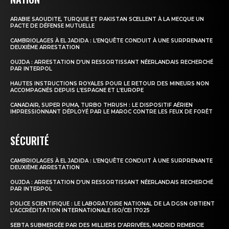
Nous contacter
ARABIE SAOUDITE, TURQUIE ET PAKISTAN SCELLENT À LA MECQUE UN
Formules d’abonnement
PACTE DE DÉFENSE MUTUELLE
CAMBRIOLAGES À EL JADIDA : L’ENQUÊTE CONDUIT À UNE SURPRENANTE
Mon compte
DEUXIÈME ARRESTATION
OUJDA : ARRESTATION D’UN RESSORTISSANT NÉERLANDAIS RECHERCHÉ
PAR INTERPOL
HAUTES INSTRUCTIONS ROYALES POUR LE RETOUR DES MINEURS NON
ACCOMPAGNÉS DEPUIS L’ESPAGNE ET L’EUROPE
CANADAIR, SUPER PUMA, TURBO THRUSH : LE DISPOSITIF AÉRIEN
IMPRESSIONNANT DÉPLOYÉ PAR LE MAROC CONTRE LES FEUX DE FORÊT
SÉCURITÉ
CAMBRIOLAGES À EL JADIDA : L’ENQUÊTE CONDUIT À UNE SURPRENANTE
DEUXIÈME ARRESTATION
OUJDA : ARRESTATION D’UN RESSORTISSANT NÉERLANDAIS RECHERCHÉ
PAR INTERPOL
POLICE SCIENTIFIQUE : LE LABORATOIRE NATIONAL DE LA DGSN OBTIENT
L’ACCRÉDITATION INTERNATIONALE ISO/CEI 17025
SEBTA SUBMERGÉE PAR DES MILLIERS D’ARRIVÉES, MADRID REMERCIE