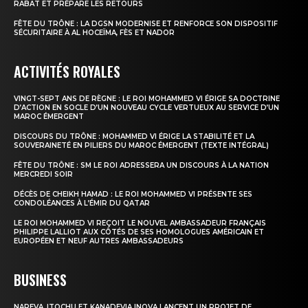
RABAT ET PRÉPARE LES RETOURS
FÊTE DU TRÔNE : LA DGSN MODERNISE ET RENFORCE SON DISPOSITIF
SÉCURITAIRE À AL HOCEÏMA, FÈS ET NADOR
ACTIVITÉS ROYALES
VINGT-SEPT ANS DE RÈGNE : LE ROI MOHAMMED VI ÉRIGE SA DOCTRINE
D’ACTION EN SOCLE D’UN NOUVEAU CYCLE VERTUEUX AU SERVICE D’UN
MAROC ÉMERGENT
DISCOURS DU TRÔNE : MOHAMMED VI ÉRIGE LA STABILITÉ ET LA
SOUVERAINETÉ EN PILIERS DU MAROC ÉMERGENT (TEXTE INTÉGRAL)
FÊTE DU TRÔNE : SM LE ROI ADRESSERA UN DISCOURS À LA NATION
MERCREDI SOIR
DÉCÈS DE CHEIKH HAMAD : LE ROI MOHAMMED VI PRÉSENTE SES
CONDOLÉANCES À L’ÉMIR DU QATAR
LE ROI MOHAMMED VI REÇOIT LE NOUVEL AMBASSADEUR FRANÇAIS
PHILIPPE LALLIOT AUX CÔTÉS DE SES HOMOLOGUES AMÉRICAIN ET
EUROPÉEN ET NEUF AUTRES AMBASSADEURS
BUSINESS
NAREVA, ITOCHU ET KANADEVIA INOVA LANCENT UN PROJET DE