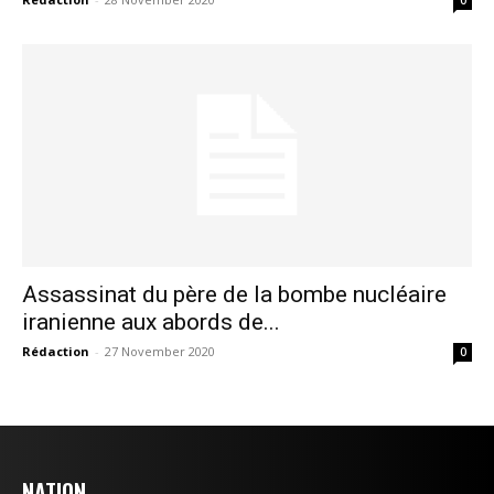
0
l'information
Assassinat du père de la bombe nucléaire
iranienne aux abords de...
S'ABONNER MAINTENANT
Rédaction
-
27 November 2020
0
Insight Publications
NATION
À propos