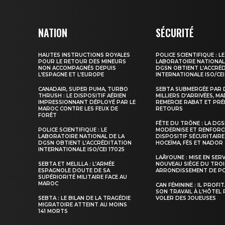
NATION
SÉCURITÉ
HAUTES INSTRUCTIONS ROYALES
POLICE SCIENTIFIQUE : LE
POUR LE RETOUR DES MINEURS
LABORATOIRE NATIONAL
NON ACCOMPAGNÉS DEPUIS
DGSN OBTIENT L’ACCRÉ
L’ESPAGNE ET L’EUROPE
INTERNATIONALE ISO/CEI
CANADAIR, SUPER PUMA, TURBO
SEBTA SUBMERGÉE PAR 
THRUSH : LE DISPOSITIF AÉRIEN
MILLIERS D’ARRIVÉES, M
IMPRESSIONNANT DÉPLOYÉ PAR LE
REMERCIE RABAT ET PRÉ
S'ABONNER MA
MAROC CONTRE LES FEUX DE
RETOURS
FORÊT
FÊTE DU TRÔNE : LA DG
POLICE SCIENTIFIQUE : LE
MODERNISE ET RENFORC
LABORATOIRE NATIONAL DE LA
DISPOSITIF SÉCURITAIRE
DGSN OBTIENT L’ACCRÉDITATION
HOCEÏMA, FÈS ET NADOR
INTERNATIONALE ISO/CEI 17025
LAÂYOUNE : MISE EN SER
SEBTA ET MELILLA : L’ARMÉE
NOUVEAU SIÈGE DU TROI
ESPAGNOLE DOUTE DE SA
ARRONDISSEMENT DE PO
SUPÉRIORITÉ MILITAIRE FACE AU
MAROC
CAN FÉMININE : IL PROFI
SON TRAVAIL À L’HÔTEL
SEBTA : LE BILAN DE LA TRAGÉDIE
VOLER DES JOUEUSES
MIGRATOIRE ATTEINT AU MOINS
141 MORTS