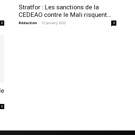
Stratfor : Les sanctions de la
CEDEAO contre le Mali risquent...
Rédaction
-
13 January 2022
0
0
de
ma
ence de
0
ation
Insight Publicatio