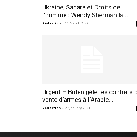
Ukraine, Sahara et Droits de
l’homme : Wendy Sherman la...
Rédaction
-
10 March 2022
Urgent – Biden gèle les contrats 
vente d’armes à l’Arabie...
le1.
l'intellig
Rédaction
-
27 January 2021
l'inform