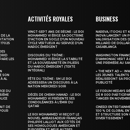
À propos
Nous contacter
ACTIVITÉS ROYALES
BUSINESS
Formules d’abonnement
VINGT-SEPT ANS DE RÈGNE : LE ROI
NAREVA, ITOCHU ET 
Mon compte
 DE LA
MOHAMMED VI ÉRIGE SA DOCTRINE
INOVA LANCENT UN 
DITATION
D’ACTION EN SOCLE D’UN NOUVEAU
VALORISATION DES D
 17025
CYCLE VERTUEUX AU SERVICE D’UN
MILLIARD DE DOLLAR
MAROC ÉMERGENT
CASABLANCA
DES
ADRID
DISCOURS DU TRÔNE :
WASHINGTON FINANC
PARE LES
MOHAMMED VI ÉRIGE LA STABILITÉ
D’AMMONIAC VERT À 
INTENANT
ET LA SOUVERAINETÉ EN PILIERS
UNE PREMIÈRE AU S
DU MAROC ÉMERGENT (TEXTE
INTÉGRAL)
SN
« THE NEXT AD » : IN
E SON
LES JEUNES TALENTS
 À AL
FÊTE DU TRÔNE : SM LE ROI
RÉALISERONT SA PR
ADRESSERA UN DISCOURS À LA
PUBLICITÉ
NATION MERCREDI SOIR
VICE DU
LE FORUM MEDAYS R
SIÈME
DÉCÈS DE CHEIKH HAMAD : LE ROI
DE 8 000 PARTICIPA
LICE
MOHAMMED VI PRÉSENTE SES
TANGER EN NOVEMB
CONDOLÉANCES À L’ÉMIR DU
QATAR
TAIT DE
CINERJI ENTERTAINM
 POUR
100 % DE GLOBAL E
LE ROI MOHAMMED VI REÇOIT LE
ET STRUCTURE SON 
NOUVEL AMBASSADEUR FRANÇAIS
DIVERTISSEMENT
PHILIPPE LALLIOT AUX CÔTÉS DE
SES HOMOLOGUES AMÉRICAIN ET
EUROPÉEN ET NEUF AUTRES