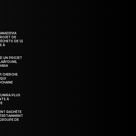
KANADEVIA
PROJET DE
ÉCHETS DE 1,5
S À
E UN PROJET
LAÂYOUNE,
AHARA
WI CHERCHE
 QUI
OCHAINE
ÉUNIRA PLUS
NTS À
RE
ENT RACHÈTE
NTERTAINMENT
GROUPE DE