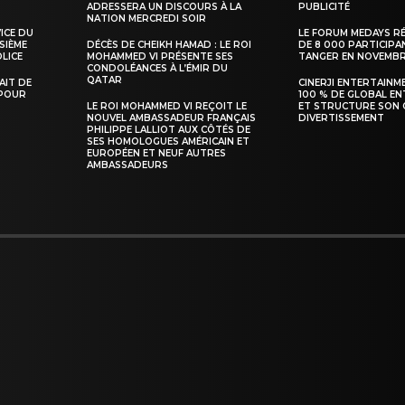
ADRESSERA UN DISCOURS À LA
PUBLICITÉ
NATION MERCREDI SOIR
VICE DU
LE FORUM MEDAYS R
SIÈME
DÉCÈS DE CHEIKH HAMAD : LE ROI
DE 8 000 PARTICIPA
LICE
MOHAMMED VI PRÉSENTE SES
TANGER EN NOVEMB
INTENANT
CONDOLÉANCES À L’ÉMIR DU
QATAR
TAIT DE
CINERJI ENTERTAINM
 POUR
100 % DE GLOBAL E
LE ROI MOHAMMED VI REÇOIT LE
ET STRUCTURE SON 
NOUVEL AMBASSADEUR FRANÇAIS
DIVERTISSEMENT
PHILIPPE LALLIOT AUX CÔTÉS DE
SES HOMOLOGUES AMÉRICAIN ET
EUROPÉEN ET NEUF AUTRES
AMBASSADEURS