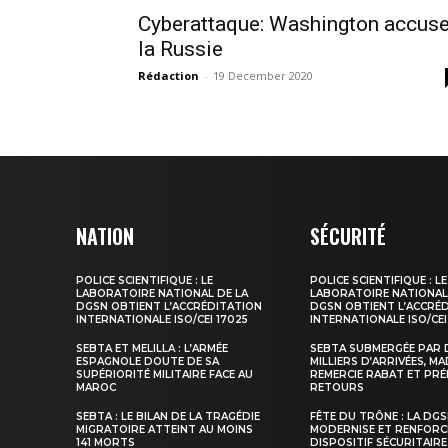
Cyberattaque: Washington accus
la Russie
Rédaction
-
19 December 2020
le1.
l'intellig
NATION
SÉCURITÉ
l'inform
POLICE SCIENTIFIQUE : LE
POLICE SCIENTIFIQUE : LE
LABORATOIRE NATIONAL DE LA
LABORATOIRE NATIONAL
DGSN OBTIENT L’ACCRÉDITATION
DGSN OBTIENT L’ACCRÉ
INTERNATIONALE ISO/CEI 17025
INTERNATIONALE ISO/CEI
SEBTA ET MELILLA : L’ARMÉE
SEBTA SUBMERGÉE PAR 
ESPAGNOLE DOUTE DE SA
MILLIERS D’ARRIVÉES, M
SUPÉRIORITÉ MILITAIRE FACE AU
REMERCIE RABAT ET PRÉ
MAROC
RETOURS
SEBTA : LE BILAN DE LA TRAGÉDIE
FÊTE DU TRÔNE : LA DG
MIGRATOIRE ATTEINT AU MOINS
MODERNISE ET RENFORC
141 MORTS
DISPOSITIF SÉCURITAIRE