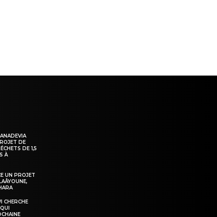
ns
KANADEVIA
PROJET DE
ÉCHETS DE 1,5
S À
E UN PROJET
LAÂYOUNE,
AHARA
WI CHERCHE
 QUI
OCHAINE