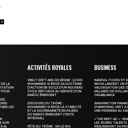
e
0
ma
ence de
ACTIVITÉS ROYALES
BUSINESS
ation
Insight Publicatio
VINGT-SEPT ANS DE RÈGNE : LE ROI
NAREVA, ITOCHU ET 
 DE LA
MOHAMMED VI ÉRIGE SA DOCTRINE
INOVA LANCENT UN 
DITATION
D’ACTION EN SOCLE D’UN NOUVEAU
VALORISATION DES D
 17025
CYCLE VERTUEUX AU SERVICE D’UN
MILLIARD DE DOLLAR
MAROC ÉMERGENT
CASABLANCA
À propos
DES
ADRID
DISCOURS DU TRÔNE :
WASHINGTON FINANC
Nous contacter
PARE LES
MOHAMMED VI ÉRIGE LA STABILITÉ
D’AMMONIAC VERT À 
ET LA SOUVERAINETÉ EN PILIERS
UNE PREMIÈRE AU S
Formules d’abonnement
DU MAROC ÉMERGENT (TEXTE
INTÉGRAL)
SN
« THE NEXT AD » : IN
Mon compte
E SON
LES JEUNES TALENTS
 À AL
FÊTE DU TRÔNE : SM LE ROI
RÉALISERONT SA PR