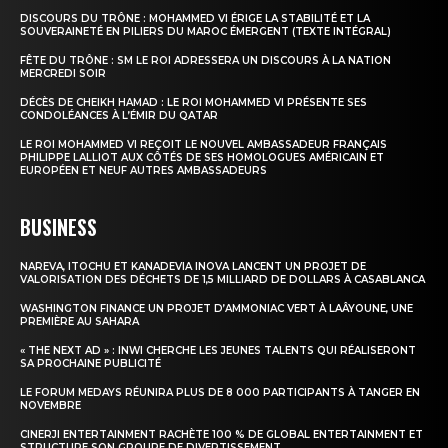
DISCOURS DU TRÔNE : MOHAMMED VI ÉRIGE LA STABILITÉ ET LA
SOUVERAINETÉ EN PILIERS DU MAROC ÉMERGENT (TEXTE INTÉGRAL)
FÊTE DU TRÔNE : SM LE ROI ADRESSERA UN DISCOURS À LA NATION
MERCREDI SOIR
DÉCÈS DE CHEIKH HAMAD : LE ROI MOHAMMED VI PRÉSENTE SES
CONDOLÉANCES À L’ÉMIR DU QATAR
LE ROI MOHAMMED VI REÇOIT LE NOUVEL AMBASSADEUR FRANÇAIS
PHILIPPE LALLIOT AUX CÔTÉS DE SES HOMOLOGUES AMÉRICAIN ET
EUROPÉEN ET NEUF AUTRES AMBASSADEURS
BUSINESS
NAREVA, ITOCHU ET KANADEVIA INOVA LANCENT UN PROJET DE
VALORISATION DES DÉCHETS DE 1,5 MILLIARD DE DOLLARS À CASABLANCA
WASHINGTON FINANCE UN PROJET D’AMMONIAC VERT À LAÂYOUNE, UNE
PREMIÈRE AU SAHARA
« THE NEXT AD » : INWI CHERCHE LES JEUNES TALENTS QUI RÉALISERONT
SA PROCHAINE PUBLICITÉ
LE FORUM MEDAYS RÉUNIRA PLUS DE 8 000 PARTICIPANTS À TANGER EN
NOVEMBRE
CINERJI ENTERTAINMENT RACHÈTE 100 % DE GLOBAL ENTERTAINMENT ET
STRUCTURE SON GROUPE DE DIVERTISSEMENT