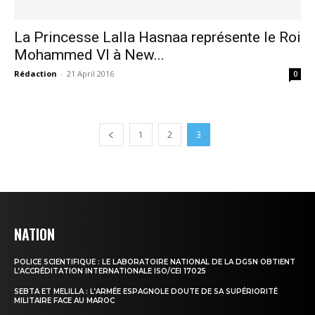
La Princesse Lalla Hasnaa représente le Roi
Mohammed VI à New...
Rédaction
-
21 April 2016
0
le1.ma
l'intelligence de
l'information
1
2
3
NATION
POLICE SCIENTIFIQUE : LE LABORATOIRE NATIONAL DE LA DGSN OBTIENT
L’ACCRÉDITATION INTERNATIONALE ISO/CEI 17025
SEBTA ET MELILLA : L’ARMÉE ESPAGNOLE DOUTE DE SA SUPÉRIORITÉ
MILITAIRE FACE AU MAROC