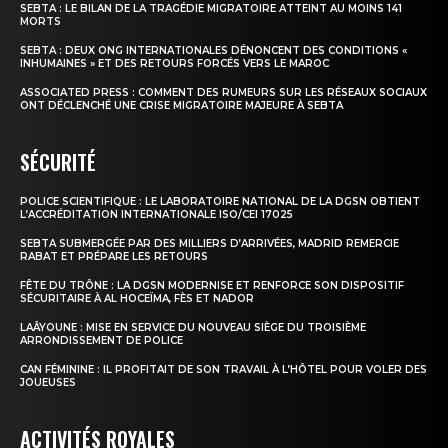
S'ABONNER MAINTENANT
SEBTA : LE BILAN DE LA TRAGÉDIE MIGRATOIRE ATTEINT AU MOINS 141
MORTS
SEBTA : DEUX ONG INTERNATIONALES DÉNONCENT DES CONDITIONS «
INHUMAINES » ET DES RETOURS FORCÉS VERS LE MAROC
ASSOCIATED PRESS : COMMENT DES RUMEURS SUR LES RÉSEAUX SOCIAUX
Insight Publications
ONT DÉCLENCHÉ UNE CRISE MIGRATOIRE MAJEURE À SEBTA
SÉCURITÉ
À propos
Nous contacter
POLICE SCIENTIFIQUE : LE LABORATOIRE NATIONAL DE LA DGSN OBTIENT
L’ACCRÉDITATION INTERNATIONALE ISO/CEI 17025
Formules d’abonnement
SEBTA SUBMERGÉE PAR DES MILLIERS D’ARRIVÉES, MADRID REMERCIE
Mon compte
RABAT ET PRÉPARE LES RETOURS
FÊTE DU TRÔNE : LA DGSN MODERNISE ET RENFORCE SON DISPOSITIF
SÉCURITAIRE À AL HOCEÏMA, FÈS ET NADOR
LAÂYOUNE : MISE EN SERVICE DU NOUVEAU SIÈGE DU TROISIÈME
ARRONDISSEMENT DE POLICE
CAN FÉMININE : IL PROFITAIT DE SON TRAVAIL À L’HÔTEL POUR VOLER DES
JOUEUSES
ACTIVITÉS ROYALES