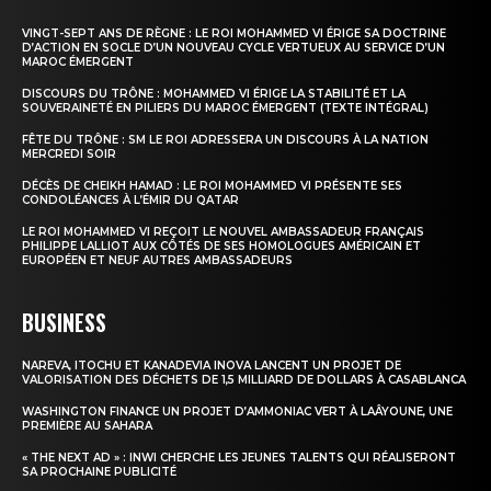
VINGT-SEPT ANS DE RÈGNE : LE ROI MOHAMMED VI ÉRIGE SA DOCTRINE
D’ACTION EN SOCLE D’UN NOUVEAU CYCLE VERTUEUX AU SERVICE D’UN
MAROC ÉMERGENT
DISCOURS DU TRÔNE : MOHAMMED VI ÉRIGE LA STABILITÉ ET LA
SOUVERAINETÉ EN PILIERS DU MAROC ÉMERGENT (TEXTE INTÉGRAL)
FÊTE DU TRÔNE : SM LE ROI ADRESSERA UN DISCOURS À LA NATION
MERCREDI SOIR
DÉCÈS DE CHEIKH HAMAD : LE ROI MOHAMMED VI PRÉSENTE SES
CONDOLÉANCES À L’ÉMIR DU QATAR
LE ROI MOHAMMED VI REÇOIT LE NOUVEL AMBASSADEUR FRANÇAIS
PHILIPPE LALLIOT AUX CÔTÉS DE SES HOMOLOGUES AMÉRICAIN ET
EUROPÉEN ET NEUF AUTRES AMBASSADEURS
BUSINESS
NAREVA, ITOCHU ET KANADEVIA INOVA LANCENT UN PROJET DE
VALORISATION DES DÉCHETS DE 1,5 MILLIARD DE DOLLARS À CASABLANCA
WASHINGTON FINANCE UN PROJET D’AMMONIAC VERT À LAÂYOUNE, UNE
PREMIÈRE AU SAHARA
« THE NEXT AD » : INWI CHERCHE LES JEUNES TALENTS QUI RÉALISERONT
SA PROCHAINE PUBLICITÉ