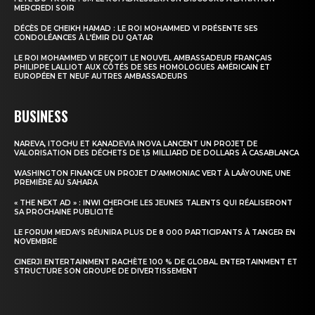
MERCREDI SOIR
Insight Publications
DÉCÈS DE CHEIKH HAMAD : LE ROI MOHAMMED VI PRÉSENTE SES
CONDOLÉANCES À L’ÉMIR DU QATAR
LE ROI MOHAMMED VI REÇOIT LE NOUVEL AMBASSADEUR FRANÇAIS
À propos
PHILIPPE LALLIOT AUX CÔTÉS DE SES HOMOLOGUES AMÉRICAIN ET
EUROPÉEN ET NEUF AUTRES AMBASSADEURS
Nous contacter
Formules d’abonnement
BUSINESS
Mon compte
NAREVA, ITOCHU ET KANADEVIA INOVA LANCENT UN PROJET DE
VALORISATION DES DÉCHETS DE 1,5 MILLIARD DE DOLLARS À CASABLANCA
WASHINGTON FINANCE UN PROJET D’AMMONIAC VERT À LAÂYOUNE, UNE
PREMIÈRE AU SAHARA
« THE NEXT AD » : INWI CHERCHE LES JEUNES TALENTS QUI RÉALISERONT
SA PROCHAINE PUBLICITÉ
LE FORUM MEDAYS RÉUNIRA PLUS DE 8 000 PARTICIPANTS À TANGER EN
NOVEMBRE
CINERJI ENTERTAINMENT RACHÈTE 100 % DE GLOBAL ENTERTAINMENT ET
STRUCTURE SON GROUPE DE DIVERTISSEMENT