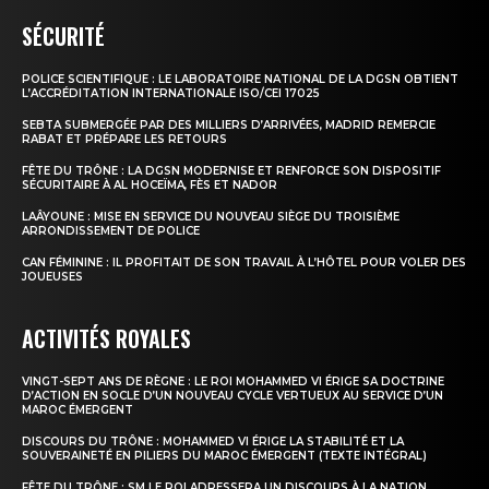
SÉCURITÉ
le1.ma
POLICE SCIENTIFIQUE : LE LABORATOIRE NATIONAL DE LA DGSN OBTIENT
L’ACCRÉDITATION INTERNATIONALE ISO/CEI 17025
l'intelligence de
SEBTA SUBMERGÉE PAR DES MILLIERS D’ARRIVÉES, MADRID REMERCIE
l'information
RABAT ET PRÉPARE LES RETOURS
FÊTE DU TRÔNE : LA DGSN MODERNISE ET RENFORCE SON DISPOSITIF
SÉCURITAIRE À AL HOCEÏMA, FÈS ET NADOR
LAÂYOUNE : MISE EN SERVICE DU NOUVEAU SIÈGE DU TROISIÈME
ARRONDISSEMENT DE POLICE
CAN FÉMININE : IL PROFITAIT DE SON TRAVAIL À L’HÔTEL POUR VOLER DES
JOUEUSES
ACTIVITÉS ROYALES
VINGT-SEPT ANS DE RÈGNE : LE ROI MOHAMMED VI ÉRIGE SA DOCTRINE
D’ACTION EN SOCLE D’UN NOUVEAU CYCLE VERTUEUX AU SERVICE D’UN
MAROC ÉMERGENT
S'ABONNER MAINTENANT
DISCOURS DU TRÔNE : MOHAMMED VI ÉRIGE LA STABILITÉ ET LA
SOUVERAINETÉ EN PILIERS DU MAROC ÉMERGENT (TEXTE INTÉGRAL)
FÊTE DU TRÔNE : SM LE ROI ADRESSERA UN DISCOURS À LA NATION