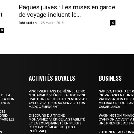
Pâques juives : Les mises en garde
t
de voyage incluent le...
Rédaction
-
25 March 2018
0
0
ma
ence de
ation
ACTIVITÉS ROYALES
BUSINESS
Insight Publicatio
VINGT-SEPT ANS DE RÈGNE : LE ROI
NAREVA, ITOCHU ET 
 DE LA
MOHAMMED VI ÉRIGE SA DOCTRINE
INOVA LANCENT UN 
DITATION
D’ACTION EN SOCLE D’UN NOUVEAU
VALORISATION DES D
 17025
CYCLE VERTUEUX AU SERVICE D’UN
MILLIARD DE DOLLAR
À propos
MAROC ÉMERGENT
CASABLANCA
DES
Nous contacter
ADRID
DISCOURS DU TRÔNE :
WASHINGTON FINANC
PARE LES
MOHAMMED VI ÉRIGE LA STABILITÉ
D’AMMONIAC VERT À 
Formules d’abonnement
ET LA SOUVERAINETÉ EN PILIERS
UNE PREMIÈRE AU S
DU MAROC ÉMERGENT (TEXTE
Mon compte
INTÉGRAL)
SN
« THE NEXT AD » : IN