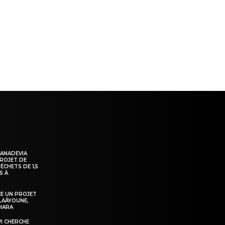
ns
KANADEVIA
PROJET DE
ÉCHETS DE 1,5
S À
E UN PROJET
LAÂYOUNE,
AHARA
WI CHERCHE