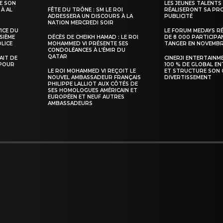
E SON
LES JEUNES TALENTS
 À AL
FÊTE DU TRÔNE : SM LE ROI
RÉALISERONT SA PR
ADRESSERA UN DISCOURS À LA
PUBLICITÉ
NATION MERCREDI SOIR
VICE DU
LE FORUM MEDAYS R
SIÈME
DÉCÈS DE CHEIKH HAMAD : LE ROI
DE 8 000 PARTICIPA
INTENANT
LICE
MOHAMMED VI PRÉSENTE SES
TANGER EN NOVEMB
CONDOLÉANCES À L’ÉMIR DU
QATAR
TAIT DE
CINERJI ENTERTAINM
 POUR
100 % DE GLOBAL E
LE ROI MOHAMMED VI REÇOIT LE
ET STRUCTURE SON 
NOUVEL AMBASSADEUR FRANÇAIS
DIVERTISSEMENT
PHILIPPE LALLIOT AUX CÔTÉS DE
SES HOMOLOGUES AMÉRICAIN ET
EUROPÉEN ET NEUF AUTRES
AMBASSADEURS