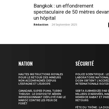
Bangkok : un effondrement
spectaculaire de 50 mètres devan
un hôpital
Rédaction
-
24 September 2025
le1.
l'intellig
l'inform
NATION
SÉCURITÉ
HAUTES INSTRUCTIONS ROYALES
POLICE SCIENTIFIQUE : LE
POUR LE RETOUR DES MINEURS
LABORATOIRE NATIONAL
NON ACCOMPAGNÉS DEPUIS
DGSN OBTIENT L’ACCRÉ
L’ESPAGNE ET L’EUROPE
INTERNATIONALE ISO/CEI
CANADAIR, SUPER PUMA, TURBO
SEBTA SUBMERGÉE PAR 
THRUSH : LE DISPOSITIF AÉRIEN
MILLIERS D’ARRIVÉES, M
IMPRESSIONNANT DÉPLOYÉ PAR LE
REMERCIE RABAT ET PRÉ
MAROC CONTRE LES FEUX DE
RETOURS
FORÊT
FÊTE DU TRÔNE : LA DG