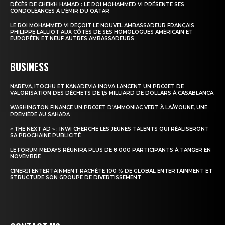
DÉCÈS DE CHEIKH HAMAD : LE ROI MOHAMMED VI PRÉSENTE SES
CONDOLÉANCES À L’ÉMIR DU QATAR
Insight Publications
LE ROI MOHAMMED VI REÇOIT LE NOUVEL AMBASSADEUR FRANÇAIS
PHILIPPE LALLIOT AUX CÔTÉS DE SES HOMOLOGUES AMÉRICAIN ET
À propos
EUROPÉEN ET NEUF AUTRES AMBASSADEURS
Nous contacter
BUSINESS
Formules d’abonnement
Mon compte
NAREVA, ITOCHU ET KANADEVIA INOVA LANCENT UN PROJET DE
VALORISATION DES DÉCHETS DE 1,5 MILLIARD DE DOLLARS À CASABLANCA
WASHINGTON FINANCE UN PROJET D’AMMONIAC VERT À LAÂYOUNE, UNE
PREMIÈRE AU SAHARA
« THE NEXT AD » : INWI CHERCHE LES JEUNES TALENTS QUI RÉALISERONT
SA PROCHAINE PUBLICITÉ
LE FORUM MEDAYS RÉUNIRA PLUS DE 8 000 PARTICIPANTS À TANGER EN
NOVEMBRE
CINERJI ENTERTAINMENT RACHÈTE 100 % DE GLOBAL ENTERTAINMENT ET
STRUCTURE SON GROUPE DE DIVERTISSEMENT