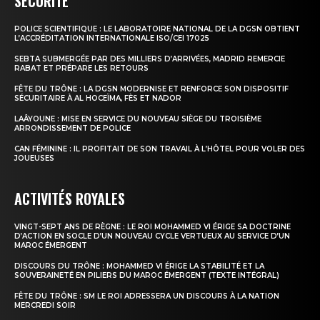
SÉCURITÉ
POLICE SCIENTIFIQUE : LE LABORATOIRE NATIONAL DE LA DGSN OBTIENT
le1.ma
L’ACCRÉDITATION INTERNATIONALE ISO/CEI 17025
l'intelligence de
SEBTA SUBMERGÉE PAR DES MILLIERS D’ARRIVÉES, MADRID REMERCIE
RABAT ET PRÉPARE LES RETOURS
l'information
FÊTE DU TRÔNE : LA DGSN MODERNISE ET RENFORCE SON DISPOSITIF
SÉCURITAIRE À AL HOCEÏMA, FÈS ET NADOR
LAÂYOUNE : MISE EN SERVICE DU NOUVEAU SIÈGE DU TROISIÈME
ARRONDISSEMENT DE POLICE
CAN FÉMININE : IL PROFITAIT DE SON TRAVAIL À L’HÔTEL POUR VOLER DES
JOUEUSES
ACTIVITÉS ROYALES
VINGT-SEPT ANS DE RÈGNE : LE ROI MOHAMMED VI ÉRIGE SA DOCTRINE
D’ACTION EN SOCLE D’UN NOUVEAU CYCLE VERTUEUX AU SERVICE D’UN
MAROC ÉMERGENT
DISCOURS DU TRÔNE : MOHAMMED VI ÉRIGE LA STABILITÉ ET LA
S'ABONNER MAINTENANT
SOUVERAINETÉ EN PILIERS DU MAROC ÉMERGENT (TEXTE INTÉGRAL)
FÊTE DU TRÔNE : SM LE ROI ADRESSERA UN DISCOURS À LA NATION
MERCREDI SOIR