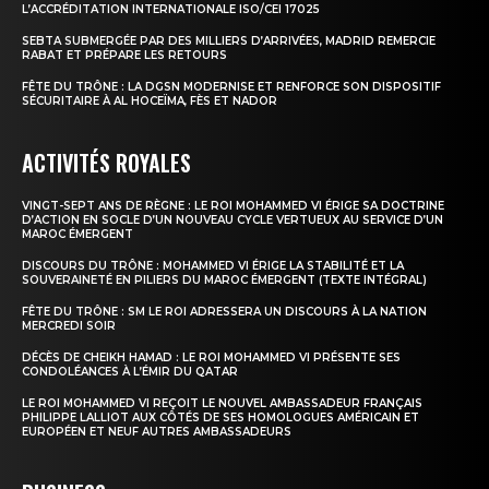
L’ACCRÉDITATION INTERNATIONALE ISO/CEI 17025
SEBTA SUBMERGÉE PAR DES MILLIERS D’ARRIVÉES, MADRID REMERCIE
RABAT ET PRÉPARE LES RETOURS
FÊTE DU TRÔNE : LA DGSN MODERNISE ET RENFORCE SON DISPOSITIF
S'ABONNER MAINTENANT
SÉCURITAIRE À AL HOCEÏMA, FÈS ET NADOR
ACTIVITÉS ROYALES
Insight Publications
VINGT-SEPT ANS DE RÈGNE : LE ROI MOHAMMED VI ÉRIGE SA DOCTRINE
D’ACTION EN SOCLE D’UN NOUVEAU CYCLE VERTUEUX AU SERVICE D’UN
MAROC ÉMERGENT
À propos
DISCOURS DU TRÔNE : MOHAMMED VI ÉRIGE LA STABILITÉ ET LA
SOUVERAINETÉ EN PILIERS DU MAROC ÉMERGENT (TEXTE INTÉGRAL)
Nous contacter
FÊTE DU TRÔNE : SM LE ROI ADRESSERA UN DISCOURS À LA NATION
Formules d’abonnement
MERCREDI SOIR
Mon compte
DÉCÈS DE CHEIKH HAMAD : LE ROI MOHAMMED VI PRÉSENTE SES
CONDOLÉANCES À L’ÉMIR DU QATAR
LE ROI MOHAMMED VI REÇOIT LE NOUVEL AMBASSADEUR FRANÇAIS
PHILIPPE LALLIOT AUX CÔTÉS DE SES HOMOLOGUES AMÉRICAIN ET
EUROPÉEN ET NEUF AUTRES AMBASSADEURS