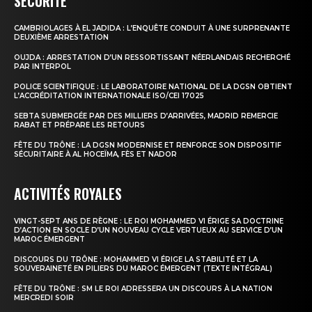
SÉCURITÉ
CAMBRIOLAGES À EL JADIDA : L’ENQUÊTE CONDUIT À UNE SURPRENANTE
le1.ma
DEUXIÈME ARRESTATION
l'intelligence de
OUJDA : ARRESTATION D’UN RESSORTISSANT NÉERLANDAIS RECHERCHÉ
PAR INTERPOL
l'information
POLICE SCIENTIFIQUE : LE LABORATOIRE NATIONAL DE LA DGSN OBTIENT
L’ACCRÉDITATION INTERNATIONALE ISO/CEI 17025
SEBTA SUBMERGÉE PAR DES MILLIERS D’ARRIVÉES, MADRID REMERCIE
RABAT ET PRÉPARE LES RETOURS
FÊTE DU TRÔNE : LA DGSN MODERNISE ET RENFORCE SON DISPOSITIF
SÉCURITAIRE À AL HOCEÏMA, FÈS ET NADOR
ACTIVITÉS ROYALES
VINGT-SEPT ANS DE RÈGNE : LE ROI MOHAMMED VI ÉRIGE SA DOCTRINE
D’ACTION EN SOCLE D’UN NOUVEAU CYCLE VERTUEUX AU SERVICE D’UN
MAROC ÉMERGENT
DISCOURS DU TRÔNE : MOHAMMED VI ÉRIGE LA STABILITÉ ET LA
S'ABONNER MAINTENANT
SOUVERAINETÉ EN PILIERS DU MAROC ÉMERGENT (TEXTE INTÉGRAL)
FÊTE DU TRÔNE : SM LE ROI ADRESSERA UN DISCOURS À LA NATION
MERCREDI SOIR