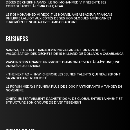
DÉCÈS DE CHEIKH HAMAD : LE ROI MOHAMMED VI PRÉSENTE SES
CONDOLÉANCES À L’ÉMIR DU QATAR
Insight Publications
LE ROI MOHAMMED VI REÇOIT LE NOUVEL AMBASSADEUR FRANÇAIS
PHILIPPE LALLIOT AUX CÔTÉS DE SES HOMOLOGUES AMÉRICAIN ET
À propos
EUROPÉEN ET NEUF AUTRES AMBASSADEURS
Nous contacter
BUSINESS
Formules d’abonnement
Mon compte
NAREVA, ITOCHU ET KANADEVIA INOVA LANCENT UN PROJET DE
VALORISATION DES DÉCHETS DE 1,5 MILLIARD DE DOLLARS À CASABLANCA
WASHINGTON FINANCE UN PROJET D’AMMONIAC VERT À LAÂYOUNE, UNE
PREMIÈRE AU SAHARA
« THE NEXT AD » : INWI CHERCHE LES JEUNES TALENTS QUI RÉALISERONT
SA PROCHAINE PUBLICITÉ
LE FORUM MEDAYS RÉUNIRA PLUS DE 8 000 PARTICIPANTS À TANGER EN
NOVEMBRE
CINERJI ENTERTAINMENT RACHÈTE 100 % DE GLOBAL ENTERTAINMENT ET
STRUCTURE SON GROUPE DE DIVERTISSEMENT