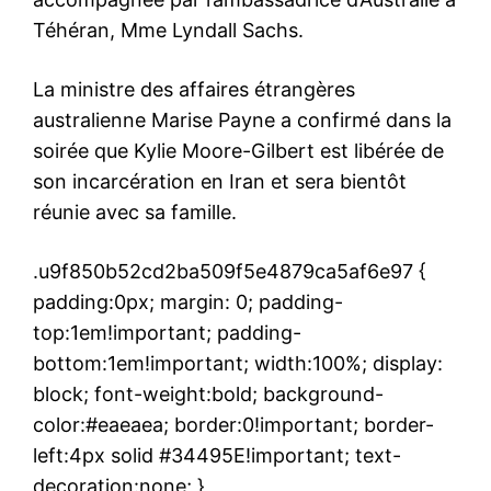
Téhéran, Mme Lyndall Sachs.
La ministre des affaires étrangères
australienne Marise Payne a confirmé dans la
soirée que Kylie Moore-Gilbert est libérée de
son incarcération en Iran et sera bientôt
réunie avec sa famille.
.u9f850b52cd2ba509f5e4879ca5af6e97 {
padding:0px; margin: 0; padding-
top:1em!important; padding-
bottom:1em!important; width:100%; display:
block; font-weight:bold; background-
color:#eaeaea; border:0!important; border-
left:4px solid #34495E!important; text-
decoration:none; }