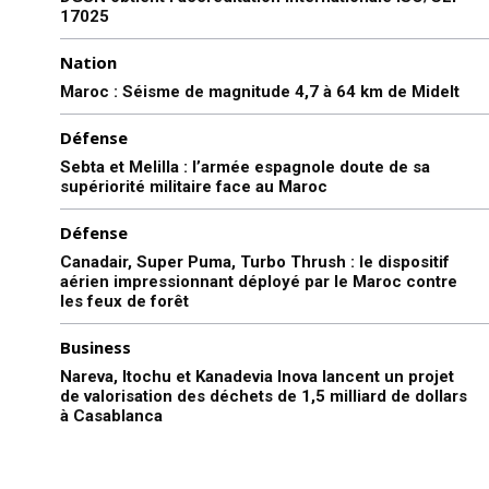
l'information
17025
Nation
Maroc : Séisme de magnitude 4,7 à 64 km de Midelt
Défense
Sebta et Melilla : l’armée espagnole doute de sa
supériorité militaire face au Maroc
Défense
Canadair, Super Puma, Turbo Thrush : le dispositif
aérien impressionnant déployé par le Maroc contre
les feux de forêt
S'ABONNER MAINTENANT
Business
Nareva, Itochu et Kanadevia Inova lancent un projet
de valorisation des déchets de 1,5 milliard de dollars
Insight Publications
à Casablanca
À propos