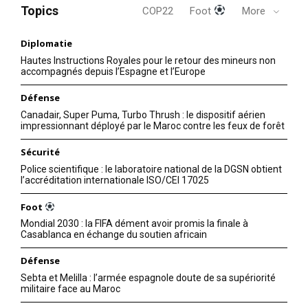
Nous contacter
Topics
COP22
Foot
More
Formules d’abonnement
Diplomatie
Mon compte
Hautes Instructions Royales pour le retour des mineurs non
accompagnés depuis l’Espagne et l’Europe
Défense
Related
Canadair, Super Puma, Turbo Thrush : le dispositif aérien
impressionnant déployé par le Maroc contre les feux de forêt
Sécurité
Police scientifique : le laboratoire national de la DGSN obtient
l’accréditation internationale ISO/CEI 17025
L’Allemagne appelle ses
Nucléaire iranien : reprise des
Foot
ressortissants à quitter l’Iran
pourparlers à Genève sur
Mondial 2030 : la FIFA dément avoir promis la finale à
29 August 2025
fond de menace militaire
Casablanca en échange du soutien africain
In "Monde"
26 February 2026
In "Moyen-Orient"
Défense
Sebta et Melilla : l’armée espagnole doute de sa supériorité
Washington accuse Téhéran
militaire face au Maroc
de la mort «probable» de l’ex
agent du FBI, Robert