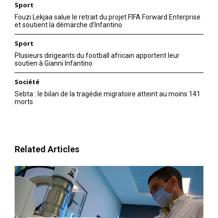
Sport
Levinson
14 December 2020
Fouzi Lekjaa salue le retrait du projet FIFA Forward Enterprise
et soutient la démarche d’Infantino
In "USA"
Sport
Plusieurs dirigeants du football africain apportent leur
soutien à Gianni Infantino
Société
Sebta : le bilan de la tragédie migratoire atteint au moins 141
morts
Related Articles