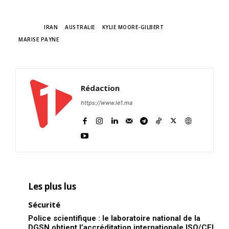
TAGS
IRAN
AUSTRALIE
KYLIE MOORE-GILBERT
MARISE PAYNE
Rédaction
https://www.le1.ma
Les plus lus
Sécurité
le1.ma
Police scientifique : le laboratoire national de la
l'intelligence de
DGSN obtient l’accréditation internationale ISO/CEI