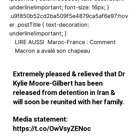
underline!important; font-size: 16px; }
.u9f850b52cd2ba509f5e4879ca5af6e97:hov
er .postTitle { text-decoration:
underline!important; }
LIRE AUSSI
Maroc-France : Comment
Macron a avalé son chapeau
Extremely pleased & relieved that Dr
Kylie Moore-Gilbert has been
released from detention in Iran &
will soon be reunited with her family.
Media statement:
https://t.co/OwVsyZENoc