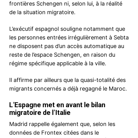
Quand la sûreté devient art :
les aéroports marocains
tracent une nouvelle ligne
d’horizon
30 May 2025
In "Sécurité"