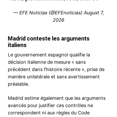
Mon compte
Related
Aéroport Mohammed V :
Aéroport Mohammed V :
arrestation d’un ressortissant
arrestation d’un ressortissant
franco-tunisien recherché par
français recherché par
Interpol
Interpol pour trafic de drogue
16 March 2026
7 March 2026
In "Sécurité"
In "Sécurité"