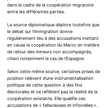
block…
Mur avec le Mexique : Donald
Trump va déclarer l’état
d’urgence
14 February 2019
In "USA"