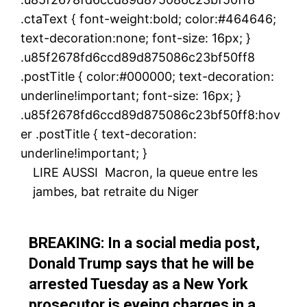
.ctaText { font-weight:bold; color:#464646;
text-decoration:none; font-size: 16px; }
.u85f2678fd6ccd89d875086c23bf50ff8
.postTitle { color:#000000; text-decoration:
underline!important; font-size: 16px; }
.u85f2678fd6ccd89d875086c23bf50ff8:hov
er .postTitle { text-decoration:
underline!important; }
LIRE AUSSI
Macron, la queue entre les
jambes, bat retraite du Niger
BREAKING: In a social media post,
Donald Trump says that he will be
arrested Tuesday as a New York
prosecutor is eyeing charges in a