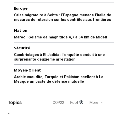
d’inculper ou pas l’ancien
président Donald J. Trump
Europe
pour le paiement d’une
Crise migratoire à Sebta : l’Espagne menace l’Italie de
somme occulte à une actrice
22 March 2023
mesures de rétorsion sur les contrôles aux frontières
pornographique a déclenché
In "USA"
un débat sur la solidité du
Nation
dossier et sur la manière dont
les procureurs doivent
Maroc : Séisme de magnitude 4,7 à 64 km de Midelt
décider s’il convient ou non
d’engager des poursuites.…
Sécurité
Cambriolages à El Jadida : l’enquête conduit à une
surprenante deuxième arrestation
Moyen-Orient
Arabie saoudite, Turquie et Pakistan scellent à La
Mecque un pacte de défense mutuelle
Topics
COP22
Foot
More