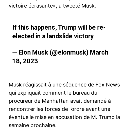
victoire écrasante», a tweeté Musk.
If this happens, Trump will be re-
elected in a landslide victory
— Elon Musk (@elonmusk)
March
18, 2023
S'ABONNER MAINTENANT
Musk réagissait à une séquence de Fox News
qui expliquait comment le bureau du
Insight Publications
procureur de Manhattan avait demandé à
rencontrer les forces de l’ordre avant une
À propos
éventuelle mise en accusation de M. Trump la
Nous contacter
semaine prochaine.