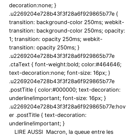
decoration:none; }
.u2269204e728b43f3f28a6f929865b77e {
transition: background-color 250ms; webkit-
transition: background-color 250ms; opacity:
1; transition: opacity 250ms; webkit-
transition: opacity 250ms; }
.u2269204e728b43f3f28a6f929865b77e
.ctaText { font-weight:bold; color:#464646;
text-decoration:none; font-size: 16px; }
.u2269204e728b43f3f28a6f929865b77e
.postTitle { color:#000000; text-decoration:
underline!important; font-size: 16px; }
.u2269204e728b43f3f28a6f929865b77e:hov
er .postTitle { text-decoration:
underline!important; }
LIRE AUSSI
Macron, la queue entre les