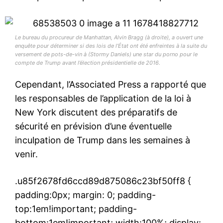
Le bureau du procureur de Manhattan, Alvin Bragg (à droite), a ouvert une
enquête pour déterminer si des lois de l’État ont été enfreintes à la suite du
versement de pots-de-vin à (Stormy Daniels) une star du porno pour le
compte de Trump avant l’élection présidentielle de 2016.
Cependant, l’Associated Press a rapporté que
les responsables de l’application de la loi à
New York discutent des préparatifs de
sécurité en prévision d’une éventuelle
inculpation de Trump dans les semaines à
venir.
.u85f2678fd6ccd89d875086c23bf50ff8 {
padding:0px; margin: 0; padding-
top:1em!important; padding-
bottom:1em!important; width:100%; display: