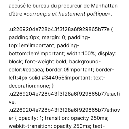
accusé le bureau du procureur de Manhattan
d’être
«corrompu et hautement politique
».
.u2269204e728b43f3f28a6f929865b77e {
padding:0px; margin: 0; padding-
top:1em!important; padding-
bottom:1em!important; width:100%; display:
block; font-weight:bold; background-
color:#eaeaea; border:0!important; border-
left:4px solid #34495E!important; text-
decoration:none; }
.u2269204e728b43f3f28a6f929865b77e:acti
ve,
.u2269204e728b43f3f28a6f929865b77e:hov
er { opacity: 1; transition: opacity 250ms;
webkit-transition: opacity 250ms; text-