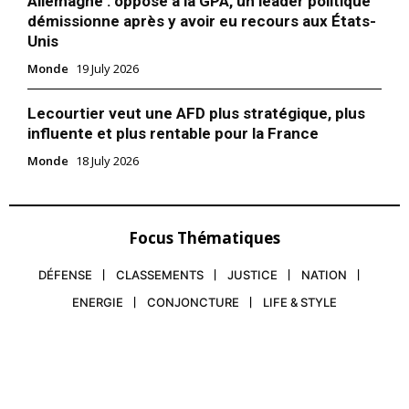
Allemagne : opposé à la GPA, un leader politique
Mon compte
démissionne après y avoir eu recours aux États-
Unis
Monde
19 July 2026
Related
Lecourtier veut une AFD plus stratégique, plus
influente et plus rentable pour la France
Monde
18 July 2026
Nicolas Sarkozy au Figaro : «
Après sa visite à Nicolas
Focus Thématiques
Je suis persuadé qu’il n’y
Sarkozy, Gérald Darmanin
aura pas d’autre solution que
visé par une plainte pour
DÉFENSE
CLASSEMENTS
JUSTICE
NATION
la dissolution »
«prise illégale d’intérêts»
2 September 2025
31 October 2025
ENERGIE
CONJONCTURE
LIFE & STYLE
In "Monde"
In "Europe"