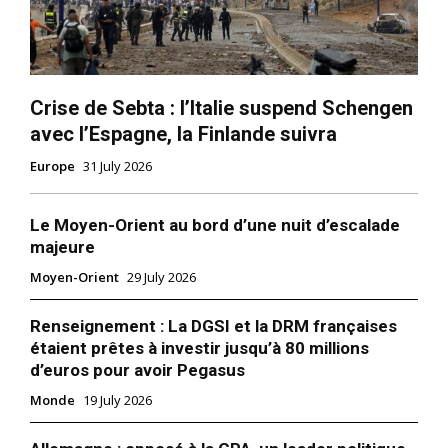
Crise de Sebta : l’Italie suspend Schengen
avec l’Espagne, la Finlande suivra
Europe
31 July 2026
Le Moyen-Orient au bord d’une nuit d’escalade
S'ABONNER MAINTENANT
majeure
Moyen-Orient
29 July 2026
Insight Publications
Renseignement : La DGSI et la DRM françaises
étaient prêtes à investir jusqu’à 80 millions
d’euros pour avoir Pegasus
À propos
Monde
19 July 2026
Nous contacter
Formules d’abonnement