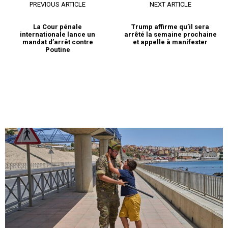
PREVIOUS ARTICLE
NEXT ARTICLE
Condamnation de Sarkozy :
Carla Bruni affiche son
La Cour pénale
Trump affirme qu’il sera
internationale lance un
arrêté la semaine prochaine
soutien inconditionnel
mandat d’arrêt contre
et appelle à manifester
26 September 2025
Poutine
In "Monde"