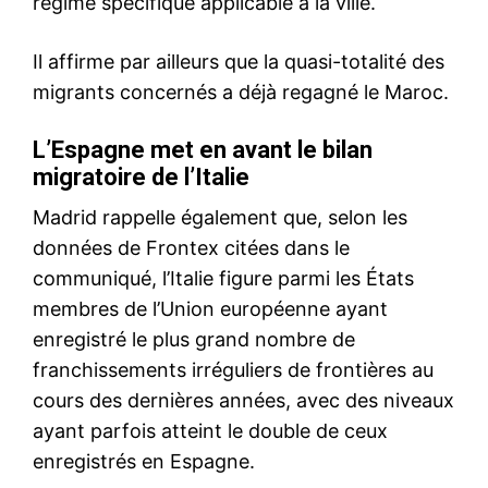
Insight Publications
À propos
Nous contacter
Formules d’abonnement
Mon compte
Related
Donald Trump signe la
Cyberattaque : Steripharma
nouvelle stratégie
victime d’un ransomware
cybernétique américaine
20 September 2023
contre les adversaires
In "Indiscrétions"
étrangers