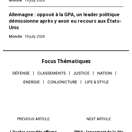
Monde
19 July 2026
Allemagne : opposé à la GPA, un leader politique
démissionne après y avoir eu recours aux États-
Unis
Monde
19 July 2026
Focus Thématiques
DÉFENSE
CLASSEMENTS
JUSTICE
NATION
ENERGIE
CONJONCTURE
LIFE & STYLE
PREVIOUS ARTICLE
NEXT ARTICLE
L’Arabie saoudite affirme
IRNA : lancement de la 46e