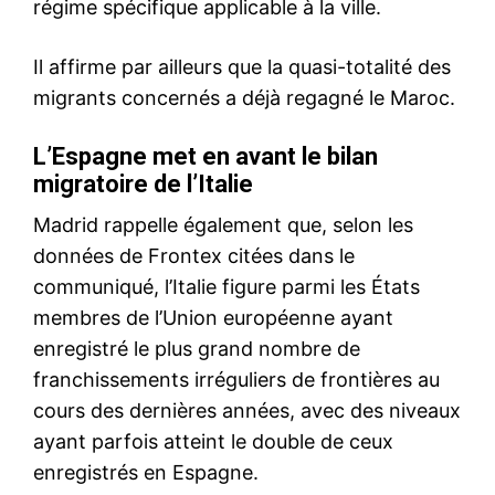
Mon compte
Related
Saisie de 9300 comprimés
Tiflet : Trois individus
psychotropes à Tiflet : un
interpellés pour trafic de
suspect interpellé
drogues et de psychotropes
4 October 2025
10 June 2025
In "Sécurité"
In "Sécurité"