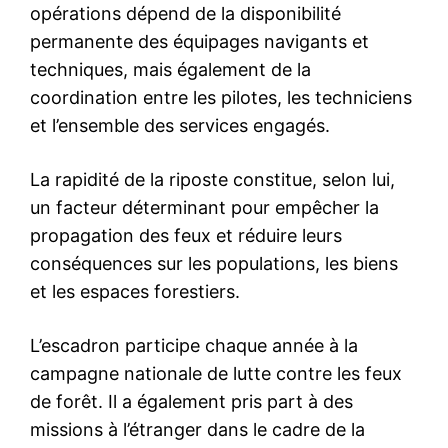
Formules d’abonnement
Mon compte
Related
Guerre contre l’Iran : un
Trump pensait avoir MBS
nouvel axe régional se forme
avec lui. L’Iran a changé la
autour de l’Arabie saoudite
donne
13 July 2026
3 July 2026
In "Moyen-Orient"
In "USA"