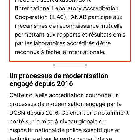
Officiel : Mojtaba, fils de
Khamenei désigné nouveau
guide suprême de l’Iran
8 March 2026
In "Moyen-Orient"