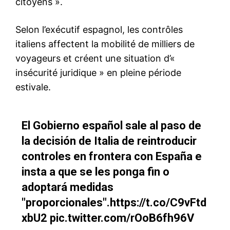
Formules d’abonnement
Mon compte
Related
A 96 ans, le Mage Henry
Kissinger cherche-t-il à éviter
à l’humanité une troisième
guerre mondiale ou à
neutraliser l’Eurasie ?
1 December 2019
Chine-États-Unis : Une
In "USA"
guerre commerciale sur fond
de crise du fentanyl
5 March 2025
In "Monde"