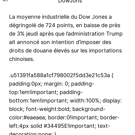
La moyenne industrielle du Dow Jones a
dégringolé de 724 points, en baisse de près
de 3% jeudi après que l’administration Trump
ait annoncé son intention d’imposer des
droits de douane élevés sur les importations
chinoises.
.u51391fa588a1cf798002f5dd3e21c53a {
padding:0px; margin: 0; padding-
top:1em!important; padding-
bottom:1em!important; width:100%; display:
block; font-weight:bold; background-
color:#eaeaea; border:0!important; border-
left:4px solid #34495E!important; text-
decoration:none; }