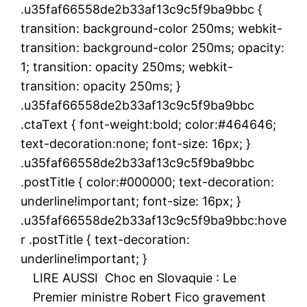
.u35faf66558de2b33af13c9c5f9ba9bbc {
transition: background-color 250ms; webkit-
transition: background-color 250ms; opacity:
1; transition: opacity 250ms; webkit-
transition: opacity 250ms; }
.u35faf66558de2b33af13c9c5f9ba9bbc
.ctaText { font-weight:bold; color:#464646;
text-decoration:none; font-size: 16px; }
.u35faf66558de2b33af13c9c5f9ba9bbc
.postTitle { color:#000000; text-decoration:
underline!important; font-size: 16px; }
.u35faf66558de2b33af13c9c5f9ba9bbc:hove
r .postTitle { text-decoration:
underline!important; }
LIRE AUSSI
Choc en Slovaquie : Le
Premier ministre Robert Fico gravement