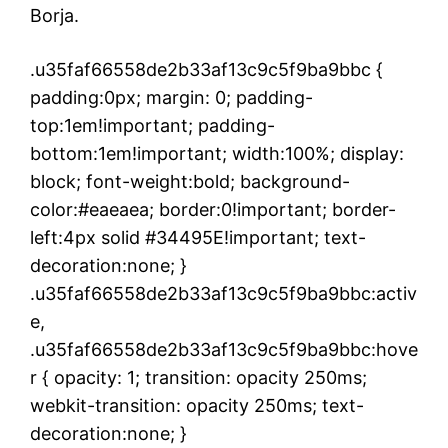
Borja.
.u35faf66558de2b33af13c9c5f9ba9bbc {
padding:0px; margin: 0; padding-
top:1em!important; padding-
bottom:1em!important; width:100%; display:
block; font-weight:bold; background-
color:#eaeaea; border:0!important; border-
left:4px solid #34495E!important; text-
decoration:none; }
.u35faf66558de2b33af13c9c5f9ba9bbc:activ
e,
.u35faf66558de2b33af13c9c5f9ba9bbc:hove
r { opacity: 1; transition: opacity 250ms;
webkit-transition: opacity 250ms; text-
decoration:none; }