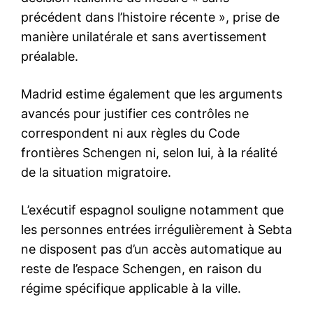
Sanctionné par Ouahbi, le
trublion Hicham El Mhajri
réhabilité par Mansouri
3 June 2025
In "Politique"