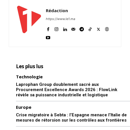
Insight Publications
Rédaction
À propos
https://www.le1.ma
Nous contacter
Formules d’abonnement
Mon compte
Les plus lus
Related
Technologie
Laprophan Group doublement sacré aux
Procurement Excellence Awards 2026 : FlowLink
révèle sa puissance industrielle et logistique
Europe
Hammouchi accorde des
Agadir : un policier interpellé
Crise migratoire à Sebta : l’Espagne menace l’Italie de
promotions exceptionnelles
en flagrant délit de détention
mesures de rétorsion sur les contrôles aux frontières
et un soutien social aux
de stupéfiants
policiers victimes de
22 February 2026