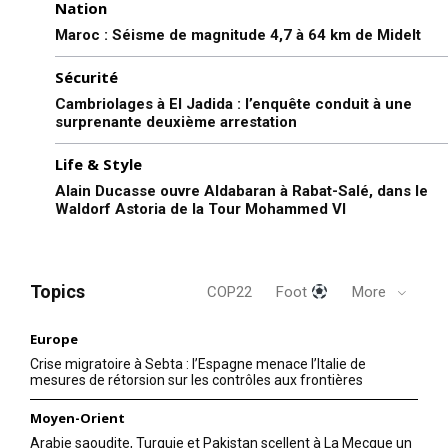
Nation
l’accident de Sidi Ifni
In "Sécurité"
22 February 2026
Maroc : Séisme de magnitude 4,7 à 64 km de Midelt
In "Sécurité"
Sécurité
Cambriolages à El Jadida : l’enquête conduit à une
surprenante deuxième arrestation
Life & Style
Nouvelles nominations dans
Alain Ducasse ouvre Aldabaran à Rabat-Salé, dans le
les services du travail social
Waldorf Astoria de la Tour Mohammed VI
de la DGSN
10 September 2025
In "Sécurité"
Topics
COP22
Foot
More
Europe
Crise migratoire à Sebta : l’Espagne menace l’Italie de
mesures de rétorsion sur les contrôles aux frontières
Moyen-Orient
Arabie saoudite, Turquie et Pakistan scellent à La Mecque un