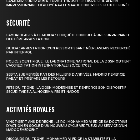
CANADAIR, SUPER PUMA, TURBO THRUSH : LE DISPOSITIF AÉRIEN
IMPRESSIONNANT DÉPLOYÉ PAR LE MAROC CONTRE LES FEUX DE FORÊT
SÉCURITÉ
CAMBRIOLAGES À EL JADIDA : L’ENQUÊTE CONDUIT À UNE SURPRENANTE
DEUXIÈME ARRESTATION
OUJDA : ARRESTATION D’UN RESSORTISSANT NÉERLANDAIS RECHERCHÉ
PAR INTERPOL
POLICE SCIENTIFIQUE : LE LABORATOIRE NATIONAL DE LA DGSN OBTIENT
L’ACCRÉDITATION INTERNATIONALE ISO/CEI 17025
SEBTA SUBMERGÉE PAR DES MILLIERS D’ARRIVÉES, MADRID REMERCIE
RABAT ET PRÉPARE LES RETOURS
FÊTE DU TRÔNE : LA DGSN MODERNISE ET RENFORCE SON DISPOSITIF
SÉCURITAIRE À AL HOCEÏMA, FÈS ET NADOR
ACTIVITÉS ROYALES
VINGT-SEPT ANS DE RÈGNE : LE ROI MOHAMMED VI ÉRIGE SA DOCTRINE
D’ACTION EN SOCLE D’UN NOUVEAU CYCLE VERTUEUX AU SERVICE D’UN
MAROC ÉMERGENT
DISCOURS DU TRÔNE : MOHAMMED VI ÉRIGE LA STABILITÉ ET LA