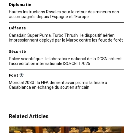
Diplomatie
Hautes Instructions Royales pour le retour des mineurs non
accompagnés depuis l’Espagne et l’Europe
S'ABONNER MAINTENANT
Défense
Canadair, Super Puma, Turbo Thrush : le dispositif aérien
impressionnant déployé par le Maroc contre les feux de forêt
Insight Publications
Sécurité
Police scientifique : le laboratoire national de la DGSN obtient
À propos
l’accréditation internationale ISO/CEI 17025
Nous contacter
Foot
Formules d’abonnement
Mondial 2030 : la FIFA dément avoir promis la finale à
Casablanca en échange du soutien africain
Mon compte
Related Articles
Related