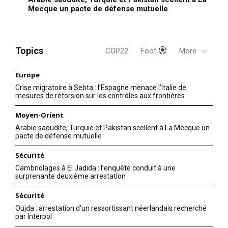
Mecque un pacte de défense mutuelle
Topics
COP22
Foot
More
Europe
Crise migratoire à Sebta : l’Espagne menace l’Italie de
le1.ma
mesures de rétorsion sur les contrôles aux frontières
l'intelligence de
Moyen-Orient
l'information
Arabie saoudite, Turquie et Pakistan scellent à La Mecque un
pacte de défense mutuelle
Sécurité
Cambriolages à El Jadida : l’enquête conduit à une
surprenante deuxième arrestation
Sécurité
Oujda : arrestation d’un ressortissant néerlandais recherché
par Interpol