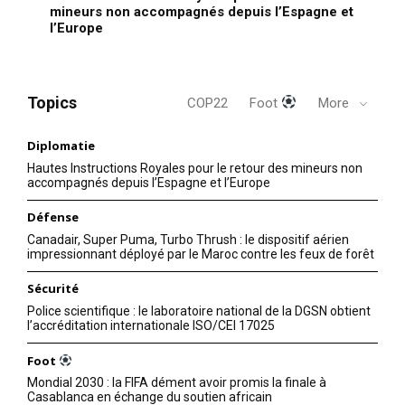
mineurs non accompagnés depuis l’Espagne et
l’Europe
Topics
COP22
Foot
More
Diplomatie
Hautes Instructions Royales pour le retour des mineurs non
accompagnés depuis l’Espagne et l’Europe
Défense
Canadair, Super Puma, Turbo Thrush : le dispositif aérien
impressionnant déployé par le Maroc contre les feux de forêt
Sécurité
le1.ma
Police scientifique : le laboratoire national de la DGSN obtient
l'intelligence de
l’accréditation internationale ISO/CEI 17025
l'information
Foot
Mondial 2030 : la FIFA dément avoir promis la finale à
Casablanca en échange du soutien africain