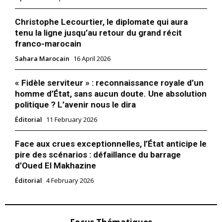
Au cœur des tumultes d’un
débat qui aurait pu paraître
Christophe Lecourtier, le diplomate qui aura
superficiel, Ahmed Toufiq,
tenu la ligne jusqu’au retour du grand récit
ministre des Affaires
franco-marocain
islamiques, nous a gratifiés
d'une épître d’une profondeur
4 December 2024
Sahara Marocain
16 April 2026
rare. Ce texte, rappelant les
In "Éditorial"
écrits des grands penseurs
« Fidèle serviteur » : reconnaissance royale d’un
comme Al-Ghazali — avec
qui il partage le soufisme
homme d’État, sans aucun doute. Une absolution
savant et raffiné ainsi que
politique ? L’avenir nous le dira
l’adhésion à la…
Éditorial
11 February 2026
Face aux crues exceptionnelles, l’État anticipe le
pire des scénarios : défaillance du barrage
d’Oued El Makhazine
Éditorial
4 February 2026