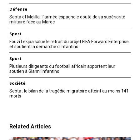
Défense
Sebta et Melilla : l’armée espagnole doute de sa supériorité
militaire face au Maroc
Sport
Fouzi Lekjaa salue le retrait du projet FIFA Forward Enterprise
et soutient la démarche d’Infantino
Sport
S'ABONNER MAINTENANT
Plusieurs dirigeants du football africain apportent leur
soutien à Gianni Infantino
Société
Sebta : le bilan de la tragédie migratoire atteint au moins 141
Insight Publications
morts
À propos
Nous contacter
Related Articles
Formules d’abonnement
Mon compte