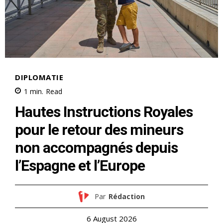
Related
Législatives 2026 : nouveaux
Électeurs : vérifiez votre
électeurs, changements
inscription sur les listes
d’adresse, transferts… faites
électorales avant le 22 février
vos démarches avant le 13
16 February 2026
juin
In "Société"
15 May 2026
In "Politique"