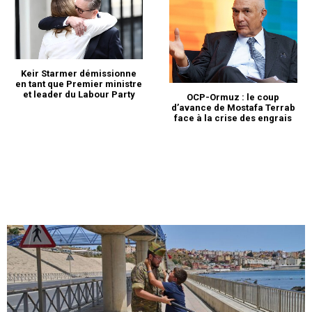
Keir Starmer démissionne
en tant que Premier ministre
et leader du Labour Party
OCP-Ormuz : le coup
d’avance de Mostafa Terrab
face à la crise des engrais
S'ABONNER MAINTENANT
Insight Publications
À propos
Nous contacter
Formules d’abonnement
Mon compte