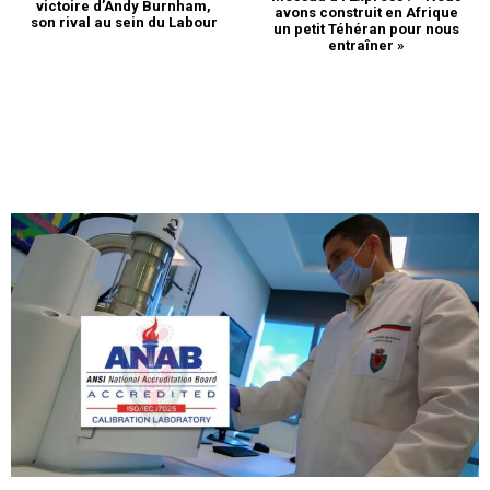
victoire d’Andy Burnham,
avons construit en Afrique
son rival au sein du Labour
un petit Téhéran pour nous
entraîner »
S'ABONNER MAINTENANT
Insight Publications
À propos
Nous contacter
Formules d’abonnement