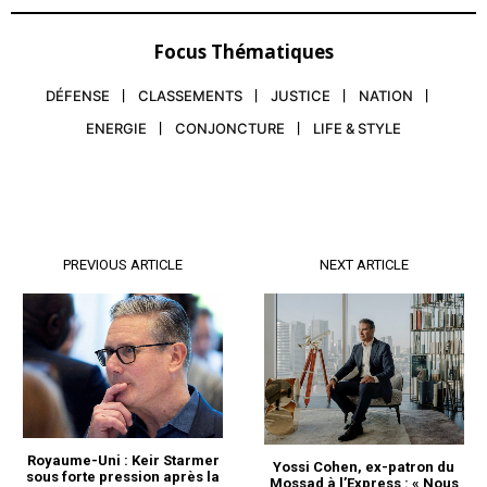
Focus Thématiques
DÉFENSE
CLASSEMENTS
JUSTICE
NATION
ENERGIE
CONJONCTURE
LIFE & STYLE
PREVIOUS ARTICLE
NEXT ARTICLE
le1.ma
l'intelligence de
l'information
Royaume-Uni : Keir Starmer
Yossi Cohen, ex-patron du
sous forte pression après la
Mossad à l’Express : « Nous