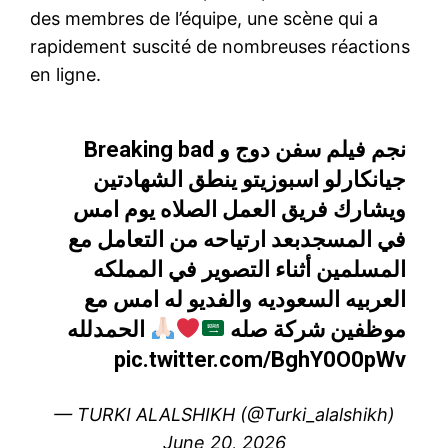
des membres de l’équipe, une scène qui a
rapidement suscité de nombreuses réactions
en ligne.
نجم فيلم سفن دوج و Breaking bad
جيانكارلو اسبوزيتو ينطق الشهادتين
ويشارك فريق العمل الصلاه يوم امس
في المسجدبعد ارتياحه من التعامل مع
المسلمين أثناء التصوير في المملكه
العربيه السعوديه والفديو له امس مع
موظفين شركة صله
الحمدلله
pic.twitter.com/BghY0O0pWv
— TURKI ALALSHIKH (@Turki_alalshikh)
June 20, 2026