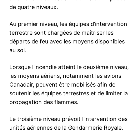
Abdelouafi Laftit reçoit son
homologue mauritanien à
Rabat
17 July 2026
In "Sécurité"