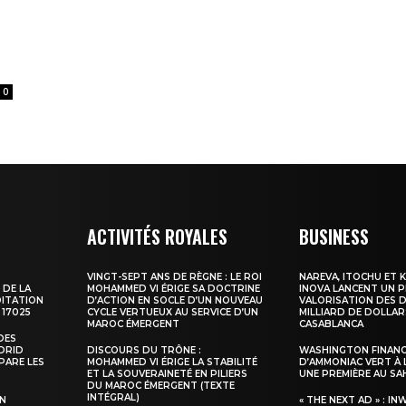
0
ma
ence de
ation
ACTIVITÉS ROYALES
BUSINESS
Insight Publicatio
VINGT-SEPT ANS DE RÈGNE : LE ROI
NAREVA, ITOCHU ET 
 DE LA
MOHAMMED VI ÉRIGE SA DOCTRINE
INOVA LANCENT UN 
DITATION
D’ACTION EN SOCLE D’UN NOUVEAU
VALORISATION DES D
 17025
CYCLE VERTUEUX AU SERVICE D’UN
MILLIARD DE DOLLAR
À propos
MAROC ÉMERGENT
CASABLANCA
DES
Nous contacter
ADRID
DISCOURS DU TRÔNE :
WASHINGTON FINANC
PARE LES
MOHAMMED VI ÉRIGE LA STABILITÉ
D’AMMONIAC VERT À 
Formules d’abonnement
ET LA SOUVERAINETÉ EN PILIERS
UNE PREMIÈRE AU S
DU MAROC ÉMERGENT (TEXTE
Mon compte
INTÉGRAL)
SN
« THE NEXT AD » : IN