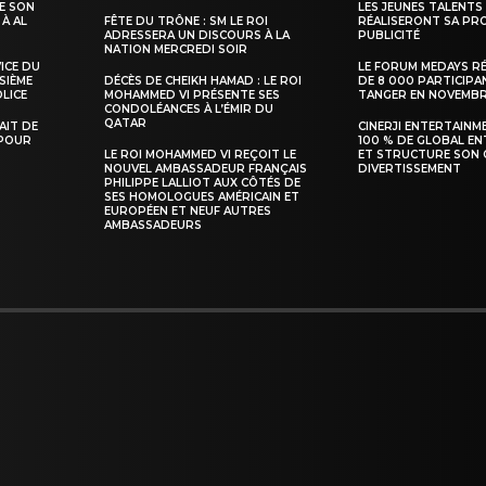
E SON
LES JEUNES TALENTS
 À AL
FÊTE DU TRÔNE : SM LE ROI
RÉALISERONT SA PR
ADRESSERA UN DISCOURS À LA
PUBLICITÉ
NATION MERCREDI SOIR
VICE DU
LE FORUM MEDAYS R
SIÈME
DÉCÈS DE CHEIKH HAMAD : LE ROI
DE 8 000 PARTICIPA
INTENANT
LICE
MOHAMMED VI PRÉSENTE SES
TANGER EN NOVEMB
CONDOLÉANCES À L’ÉMIR DU
QATAR
TAIT DE
CINERJI ENTERTAINM
 POUR
100 % DE GLOBAL E
LE ROI MOHAMMED VI REÇOIT LE
ET STRUCTURE SON 
NOUVEL AMBASSADEUR FRANÇAIS
DIVERTISSEMENT
PHILIPPE LALLIOT AUX CÔTÉS DE
SES HOMOLOGUES AMÉRICAIN ET
EUROPÉEN ET NEUF AUTRES
AMBASSADEURS