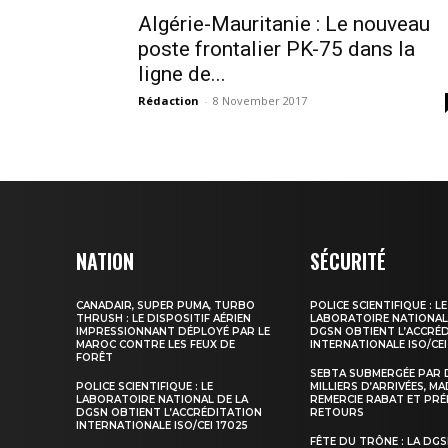
Algérie-Mauritanie : Le nouveau
poste frontalier PK-75 dans la
ligne de...
Rédaction
-
8 November 2017
le1.
l'intellig
l'inform
NATION
SÉCURITÉ
CANADAIR, SUPER PUMA, TURBO
POLICE SCIENTIFIQUE : LE
THRUSH : LE DISPOSITIF AÉRIEN
LABORATOIRE NATIONAL
IMPRESSIONNANT DÉPLOYÉ PAR LE
DGSN OBTIENT L’ACCRÉ
MAROC CONTRE LES FEUX DE
INTERNATIONALE ISO/CEI
FORÊT
SEBTA SUBMERGÉE PAR 
POLICE SCIENTIFIQUE : LE
MILLIERS D’ARRIVÉES, M
LABORATOIRE NATIONAL DE LA
REMERCIE RABAT ET PRÉ
DGSN OBTIENT L’ACCRÉDITATION
RETOURS
INTERNATIONALE ISO/CEI 17025
FÊTE DU TRÔNE : LA DG