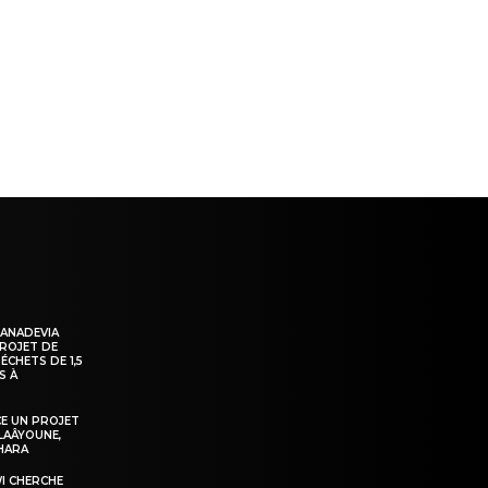
ns
KANADEVIA
PROJET DE
ÉCHETS DE 1,5
S À
E UN PROJET
LAÂYOUNE,
AHARA
WI CHERCHE