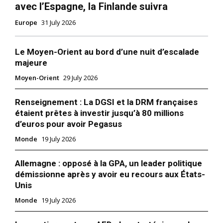
avec l’Espagne, la Finlande suivra
Europe
31 July 2026
Le Moyen-Orient au bord d’une nuit d’escalade
majeure
Moyen-Orient
29 July 2026
Renseignement : La DGSI et la DRM françaises
S'ABONNER MAINTENANT
étaient prêtes à investir jusqu’à 80 millions
d’euros pour avoir Pegasus
Monde
19 July 2026
Insight Publications
Allemagne : opposé à la GPA, un leader politique
démissionne après y avoir eu recours aux États-
À propos
Unis
Nous contacter
Monde
19 July 2026
Formules d’abonnement