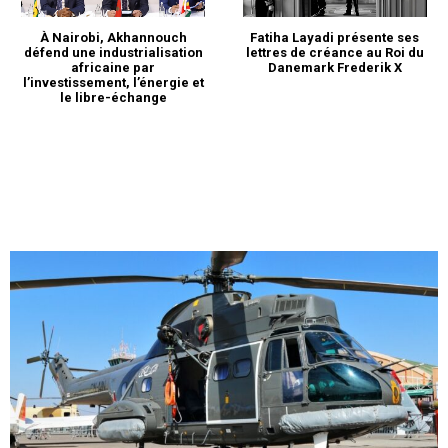
Le Covid de Macron a
poussé plusieurs personnes
À Nairobi, Akhannouch
Fatiha Layadi présente ses
de son entourage mais
défend une industrialisation
lettres de créance au Roi du
également des dirigeants
africaine par
Danemark Frederik X
européens ayant été à
l’investissement, l’énergie et
le libre-échange
proximité du président
17 December 2020
français ces derniers jours, à
In "Europe"
observer des jours
d'isolement. Seule la
présidente de la Commission
européenne, Ursula von der
Leyen, a déclaré refuser de
se confiner. Avec Reuters…