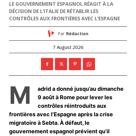
Mon compte
Related
Tahnoon ben Zayed félicite le
Cheikh Khalifa Ben Zayd al-
Roi Mohammed VI après la
Nahyane nomme son héritier
victoire du Maroc à la Coupe
à la tête du Conseil exécutif
du monde U20
d’Abu Dhabi
20 October 2025
13 September 2017
In "Nation"
In "Moyen-Orient"