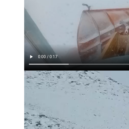
le1.
l'intellig
l'inform