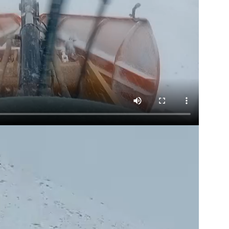
ma
ence de
ation
Insight Publicatio
À propos
Nous contacter
Formules d’abonnement
Mon compte