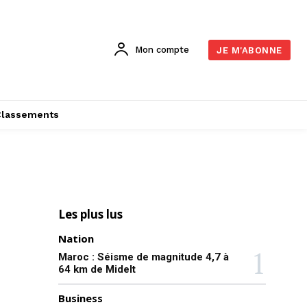
Mon compte
JE M'ABONNE
Classements
Les plus lus
Nation
Maroc : Séisme de magnitude 4,7 à
64 km de Midelt
Business