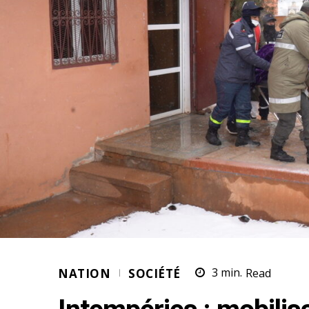
NATION
SOCIÉTÉ
3
min.
Read