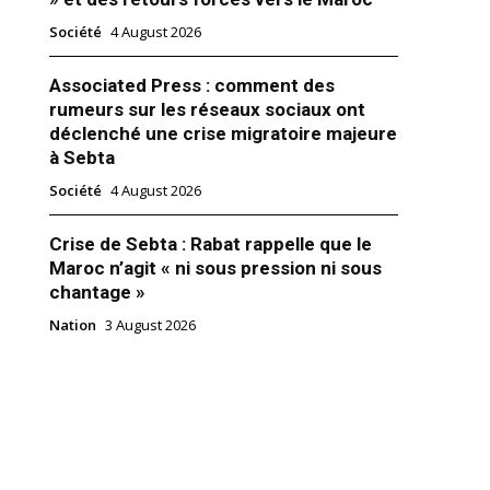
Société
4 August 2026
Associated Press : comment des
rumeurs sur les réseaux sociaux ont
déclenché une crise migratoire majeure
à Sebta
des citoyens touchés par le
 l’abri y compris en cas
Société
4 August 2026
es
er 2023
Crise de Sebta : Rabat rappelle que le
Maroc n’agit « ni sous pression ni sous
chantage »
Nation
3 August 2026