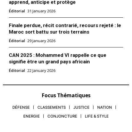
apprend, anticipe et protège
Éditorial
31 January 2026
Finale perdue, récit contrarié, recours rejeté : le
Maroc sort battu sur trois terrains
Éditorial
29 January 2026
CAN 2025 : Mohammed VI rappelle ce que
signifie être un grand pays africain
Éditorial
22 January 2026
Focus Thématiques
le1.ma
DÉFENSE
CLASSEMENTS
JUSTICE
NATION
l'intelligence de
ENERGIE
CONJONCTURE
LIFE & STYLE
l'information