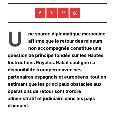
Mon compte
Related
L’Iran remplace ses chefs
L’Iran riposte et tire des
militaires tués dans les
missiles sur des bases
frappes israéliennes
américaines au Qatar et en
13 June 2025
Irak
In "Moyen-Orient"
23 June 2025
In "Moyen-Orient"