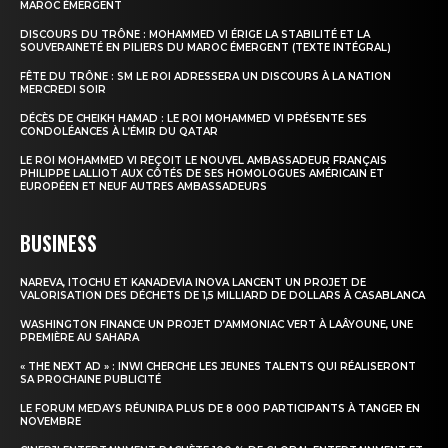
MAROC ÉMERGENT
DISCOURS DU TRÔNE : MOHAMMED VI ÉRIGE LA STABILITÉ ET LA
SOUVERAINETÉ EN PILIERS DU MAROC ÉMERGENT (TEXTE INTÉGRAL)
FÊTE DU TRÔNE : SM LE ROI ADRESSERA UN DISCOURS À LA NATION
MERCREDI SOIR
DÉCÈS DE CHEIKH HAMAD : LE ROI MOHAMMED VI PRÉSENTE SES
CONDOLÉANCES À L’ÉMIR DU QATAR
LE ROI MOHAMMED VI REÇOIT LE NOUVEL AMBASSADEUR FRANÇAIS
PHILIPPE LALLIOT AUX CÔTÉS DE SES HOMOLOGUES AMÉRICAIN ET
EUROPÉEN ET NEUF AUTRES AMBASSADEURS
BUSINESS
NAREVA, ITOCHU ET KANADEVIA INOVA LANCENT UN PROJET DE
VALORISATION DES DÉCHETS DE 1,5 MILLIARD DE DOLLARS À CASABLANCA
WASHINGTON FINANCE UN PROJET D’AMMONIAC VERT À LAÂYOUNE, UNE
PREMIÈRE AU SAHARA
« THE NEXT AD » : INWI CHERCHE LES JEUNES TALENTS QUI RÉALISERONT
SA PROCHAINE PUBLICITÉ
LE FORUM MEDAYS RÉUNIRA PLUS DE 8 000 PARTICIPANTS À TANGER EN
NOVEMBRE