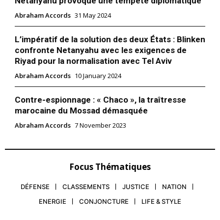
Netanyahu provoque une tempête diplomatique
Mon compte
Abraham Accords
31 May 2024
L’impératif de la solution des deux États : Blinken
confronte Netanyahu avec les exigences de
Related
Riyad pour la normalisation avec Tel Aviv
À l’invitation de MBZ, le
MBZ projetait d’évacuer des
Abraham Accords
10 January 2024
président israélien et son
touristes israéliens bloqués
épouse atterriront demain
au Maroc sans consulter les
dimanche 30 janvier à Abu
autorités du Royaume
Contre-espionnage : « Chaco », la traîtresse
Dhabi
16 April 2020
marocaine du Mossad démasquée
Le président israélien Isaac
In "Abraham Accords"
Herzog s’envolera à Abu
Abraham Accords
7 November 2023
Dhabi, ce dimanche 30
janvier, pour la première
visite d’un chef d’Etat
israélien aux Emirats arabes
29 January 2022
Focus Thématiques
unis. Dévoilé par le
In "Abraham Accords"
gouvernement de Naftali
DÉFENSE
CLASSEMENTS
JUSTICE
NATION
Bennet, le programme de la
visite de deux jours prévoit
ENERGIE
CONJONCTURE
LIFE & STYLE
une rencontre avec MBZ en
sa qualité de Chef…