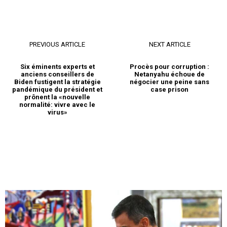
Le ministre de l’intérieur, M.
Abdelouafi Laftit, a reçu son
homologue israélien
PREVIOUS ARTICLE
NEXT ARTICLE
16 June 2023
In "Abraham Accords"
Six éminents experts et
Procès pour corruption :
anciens conseillers de
Netanyahu échoue de
Biden fustigent la stratégie
négocier une peine sans
pandémique du président et
case prison
prônent la «nouvelle
normalité: vivre avec le
virus»