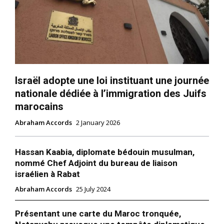
Israël adopte une loi instituant une journée
nationale dédiée à l’immigration des Juifs
marocains
S'ABONNER MAINTENANT
Abraham Accords
2 January 2026
Hassan Kaabia, diplomate bédouin musulman,
Insight Publications
nommé Chef Adjoint du bureau de liaison
israélien à Rabat
À propos
Abraham Accords
25 July 2024
Nous contacter
Présentant une carte du Maroc tronquée,
Formules d’abonnement