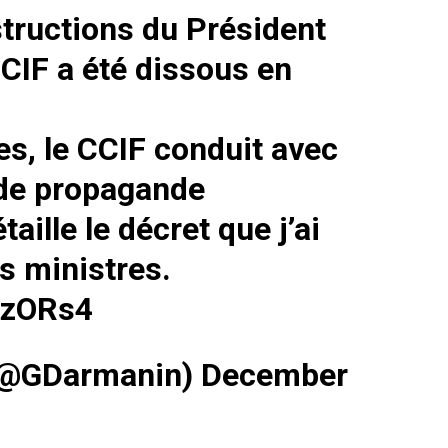
ructions du Président
CIF
a été dissous en
s, le CCIF conduit avec
 de propagande
aille le décret que j’ai
s ministres.
DzORs4
(@GDarmanin)
December