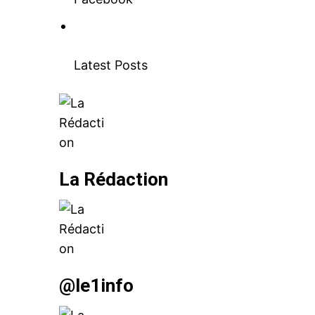
Latest Posts
le1.
l'intellig
l'inform
La Rédaction
@le1info
S'ABONNER MA