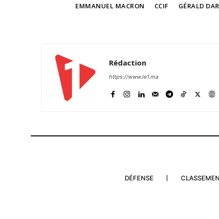
TAGS
EMMANUEL MACRON
CCIF
GÉRALD DA
Rédaction
https://www.le1.ma
DÉFENSE
CLASSEME