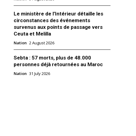
Le ministère de l’Intérieur détaille les
circonstances des événements
survenus aux points de passage vers
Ceuta et Melilla
 « sécurité globale » qui
Nation
2 August 2026
tre autres La diffusion
 policiers votée à l’Assemblée
 ont voté mardi en première
Sebta : 57 morts, plus de 48.000
roposition de loi dite «de
personnes déjà retournées au Maroc
bale» dont l’article 24, très
 fera l’objet d’un examen par le
Nation
31 July 2026
stitutionnel à la demande du
istre, Jean Castex. Au terme
er 2020
e de débats parfois vifs, le
 adopté…