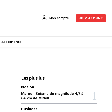
Mon compte
JE M'ABONNE
Classements
Les plus lus
Nation
Maroc : Séisme de magnitude 4,7 à
64 km de Midelt
Business