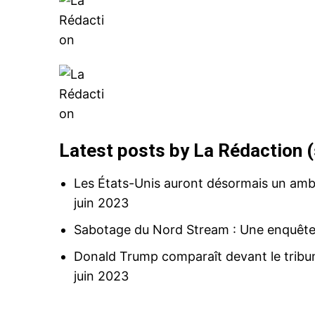
Related
Latest posts by La Rédaction
(
Les États-Unis auront désormais un am
Après sa visite à Nicolas Sarkoz
juin 2023
Darmanin visé par une plainte po
illégale d’intérêts»
Sabotage du Nord Stream : Une enquête 
31 October 2025
In "Europe"
Donald Trump comparaît devant le tribuna
juin 2023