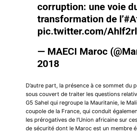
S'ABONNER MA
corruption: une voie d
transformation de l’
#A
pic.twitter.com/Ahlf2r
Related
Nasser Bourita représentera le ro
— MAECI Maroc (@Mar
Mohammed VI au sommet extraor
sur la zone de libre-échange afr
2018
Le Maroc prendra part, le mercr
mars, à Kigali, au Rwanda, à la r
Sommet extraordinaire de l’Union
dédiée à la mise en place d’une
D’autre part, la présence à ce sommet du p
libre échange continentale africai
Mohammed VI y sera représenté 
19 March 2018
sous couvert de traiter les questions relati
ministre des Affaires étrangères
In "Diplomatie"
G5 Sahel qui regroupe la Mauritanie, le Mali
coupole de la France, qui conduit également
les prérogatives de l’Union africaine sur c
de sécurité dont le Maroc est un membre 