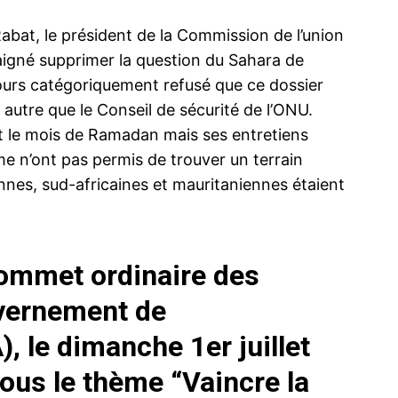
Rabat, le président de la Commission de l’union
aigné supprimer la question du Sahara de
ours catégoriquement refusé que ce dossier
 autre que le Conseil de sécurité de l’ONU.
ma
nt le mois de Ramadan mais ses entretiens
ence de
e n’ont pas permis de trouver un terrain
ation
ennes, sud-africaines et mauritaniennes étaient
Insight Publicatio
À propos
ommet ordinaire des
Nous contacter
Formules d’abonnement
uvernement de
Mon compte
A
), le dimanche 1er juillet
sous le thème “Vaincre la