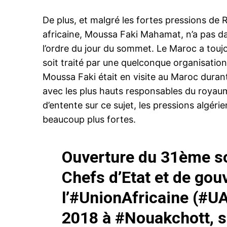
De plus, et malgré les fortes pressions de 
africaine, Moussa Faki Mahamat, n’a pas d
l’ordre du jour du sommet. Le Maroc a touj
soit traité par une quelconque organisation
le1.
Moussa Faki était en visite au Maroc dura
l'intellig
avec les plus hauts responsables du royaum
l'inform
d’entente sur ce sujet, les pressions algéri
beaucoup plus fortes.
Ouverture du 31ème s
Chefs d’Etat et de go
l’
#UnionAfricaine
(
#U
2018 à
#Nouakchott
, 