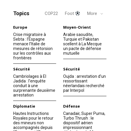
Topics
COP22
Foot
More
Europe
Moyen-Orient
Crise migratoire à
Arabie saoudite,
Sebta : l’Espagne
Turquie et Pakistan
menace l’Italie de
scellent à La Mecque
mesures de rétorsion
un pacte de défense
sur les contrôles aux
mutuelle
frontières
Sécurité
Sécurité
Cambriolages à El
Oujda : arrestation d’un
Jadida : l’enquête
ressortissant
conduit à une
néerlandais recherché
surprenante deuxième
par Interpol
arrestation
Diplomatie
Défense
Hautes Instructions
Canadair, Super Puma,
Royales pour le retour
Turbo Thrush : le
des mineurs non
dispositif aérien
accompagnés depuis
impressionnant