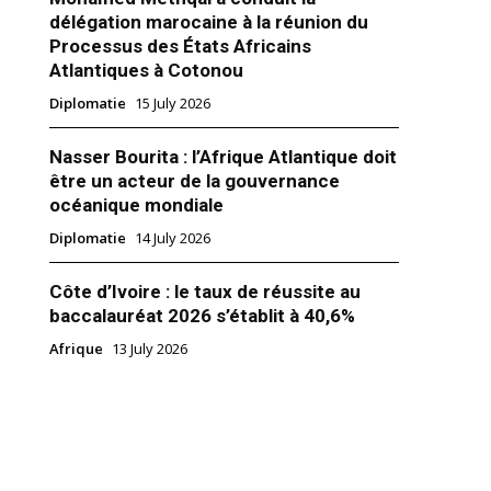
délégation marocaine à la réunion du
Processus des États Africains
Atlantiques à Cotonou
Diplomatie
15 July 2026
Nasser Bourita : l’Afrique Atlantique doit
t Mohamed Yassine Mansouri à
être un acteur de la gouvernance
océanique mondiale
 mauritanienne, Nouakchott,
e jeudi 6 décembre 2018, une
Diplomatie
14 July 2026
nternationale qui réunira les
t partenaires du groupe G5-
Côte d’Ivoire : le taux de réussite au
illi à l’aéroport international de
 Oumtousnsy par son
r 2018
baccalauréat 2026 s’établit à 40,6%
mauritanien, Mohamed Salem
Afrique
13 July 2026
hir, le chef du gouvernement
aad Eddine El Otmani, est
é du…