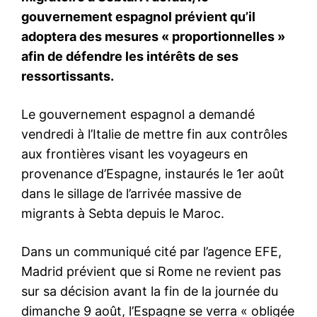
Le président sénégalais
remercie le Roi Mohammed VI
pour son geste de clémence
envers les supporters
sénégalais
23 May 2026
In "Afrique"