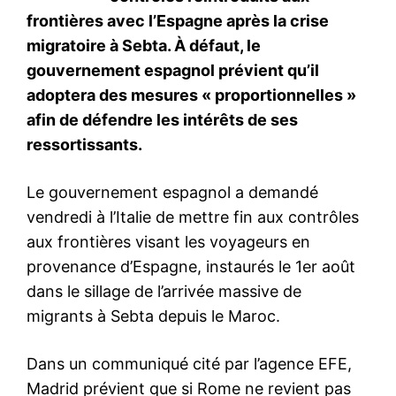
Mon compte
Related
Grâce Royale : le geste fort
Le Maroc et le Sénégal
du Roi Mohammed VI envers
tiendront la 15e session de la
des supporters sénégalais
Haute Commission Mixte les
condamnés au Maroc
26 et 27 janvier à Rabat
23 May 2026
21 January 2026
In "Famille Royale"
In "Diplomatie"