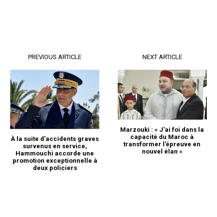
PREVIOUS ARTICLE
NEXT ARTICLE
S'ABONNER MAINTENANT
Marzouki : « J’ai foi dans la
capacité du Maroc à
À la suite d’accidents graves
transformer l’épreuve en
survenus en service,
nouvel élan »
Hammouchi accorde une
promotion exceptionnelle à
Insight Publications
deux policiers
À propos
Nous contacter