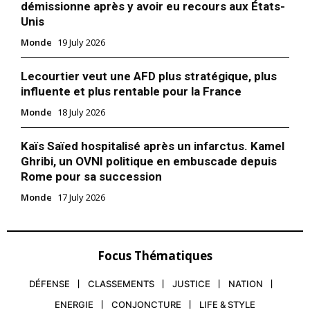
démissionne après y avoir eu recours aux États-
Unis
Monde
19 July 2026
Lecourtier veut une AFD plus stratégique, plus
influente et plus rentable pour la France
Monde
18 July 2026
Kaïs Saïed hospitalisé après un infarctus. Kamel
Ghribi, un OVNI politique en embuscade depuis
Rome pour sa succession
Monde
17 July 2026
le1.ma
Focus Thématiques
l'intelligence de
DÉFENSE
CLASSEMENTS
JUSTICE
NATION
l'information
ENERGIE
CONJONCTURE
LIFE & STYLE