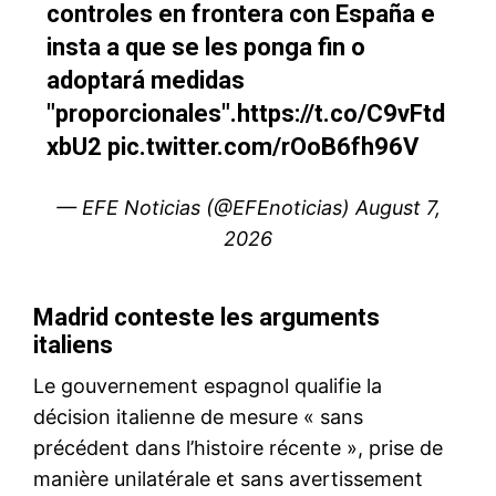
Disney licencie en masse
dans ses divisions TV et
cinéma
2 June 2025
In "USA"