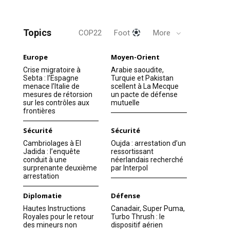
Topics
COP22
Foot
More
Europe
Moyen-Orient
Crise migratoire à
Arabie saoudite,
Sebta : l’Espagne
Turquie et Pakistan
menace l’Italie de
scellent à La Mecque
mesures de rétorsion
un pacte de défense
sur les contrôles aux
mutuelle
frontières
Sécurité
Sécurité
Cambriolages à El
Oujda : arrestation d’un
Jadida : l’enquête
ressortissant
conduit à une
néerlandais recherché
surprenante deuxième
par Interpol
arrestation
Diplomatie
Défense
Hautes Instructions
Canadair, Super Puma,
Royales pour le retour
Turbo Thrush : le
des mineurs non
dispositif aérien