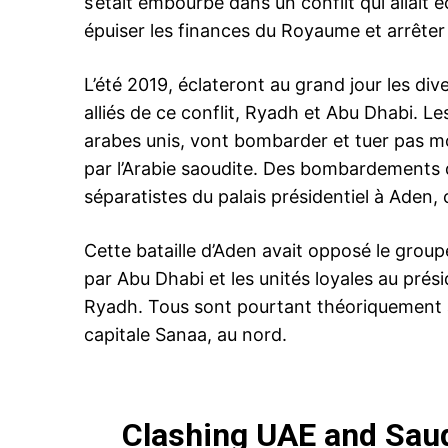
s’était embourbé dans un conflit qui allait 
épuiser les finances du Royaume et arrêter
L’été 2019, éclateront au grand jour les di
alliés de ce conflit, Ryadh et Abu Dhabi. Le
arabes unis, vont bombarder et tuer pas 
par l’Arabie saoudite. Des bombardements q
séparatistes du palais présidentiel à Aden, 
Cette bataille d’Aden avait opposé le grou
par Abu Dhabi et les unités loyales au pr
Ryadh. Tous sont pourtant théoriquement all
capitale Sanaa, au nord.
Clashing UAE and Saud