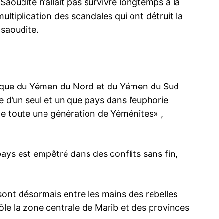
e Saoudite n’allait pas survivre longtemps à la
INTENANT
multiplication des scandales qui ont détruit la
 saoudite.
ilise l’axe
Dhahran : Têtes couronnées et chefs d’Etat
Le président
blique du Yémen du Nord et du Yémen du Sud
arabes chez MBS pour un dîner informel
arabes unis
près
A l’issue des travaux du 29e Sommet
Le présiden
e d’un seul et unique pays dans l’euphorie
abie
arabe qui s’est tenu dans la ville de
dame Michal
 de toute une génération de Yéménites» ,
ebelles
Dhahran en Arabie saoudite, quelques
Dhabi diman
a été tué
chefs d’Etat arabes se sont retrouvés, lors
première vis
n convoi
d’un dîner informel offert en leur honneur,
israélien au
e de
autour de leur hôte le prince héritier
16 April 2018
couple prési
30 January
 pays est empêtré dans des conflits sans fin,
, Ali
saoudien, Mohammed Ben Salmane Ben
In "Moyen-Orient"
ministre de
In "Abraha
Abdelaziz. قبل قليل في…
Abdallah be
israélien…
ont désormais entre les mains des rebelles
le la zone centrale de Marib et des provinces