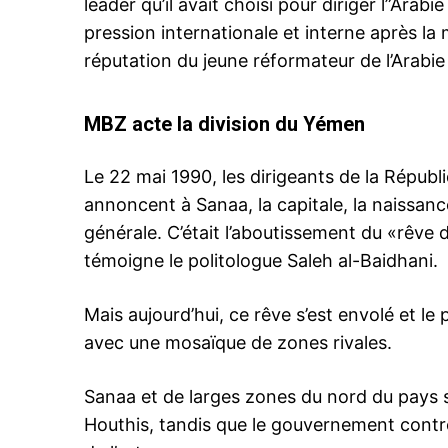
leader qu’il avait choisi pour diriger l”Arabi
S'ABONNER MA
pression internationale et interne après la 
réputation du jeune réformateur de l’Arabie
MBZ acte la division du Yémen
Related
La mort de Ali Abdallah Saleh frag
Le 22 mai 1990, les dirigeants de la Répu
MBS/MBZ
Moins de quarante-huit heures a
annoncent à Sanaa, la capitale, la naissanc
l’annonce de son ralliement à l’Ar
générale. C’était l’aboutissement du «rêve
saoudite et la rupture avec les r
houthis, l’ex-président yéménite 
témoigne le politologue Saleh al-Baidhani.
ce lundi dans une attaque de so
blindé qui le transportait à la vill
4 December 2017
Mais aujourd’hui, ce rêve s’est envolé et le
Ma’rib. En tendant la main à Ryad
In "Éditorial"
Abdallah Saleh…
avec une mosaïque de zones rivales.
Sanaa et de larges zones du nord du pays s
Houthis, tandis que le gouvernement contrô