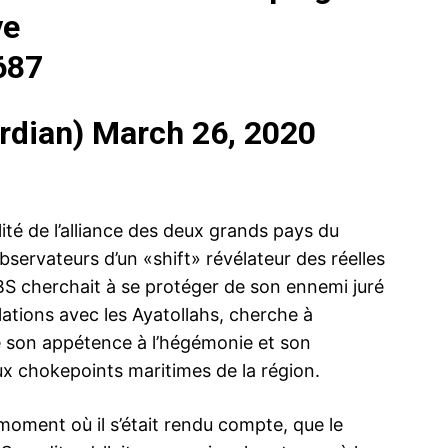
ve
687
rdian)
March 26, 2020
ma
ence de
ation
lité de l’alliance des deux grands pays du
Insight Publicatio
bservateurs d’un «shift» révélateur des réelles
S cherchait à se protéger de son ennemi juré
À propos
lations avec les Ayatollahs, cherche à
Nous contacter
e son appétence à l’hégémonie et son
Formules d’abonnement
ux chokepoints maritimes de la région.
Mon compte
 moment où il s’était rendu compte, que le