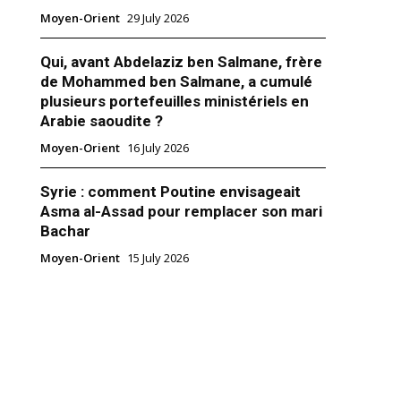
Moyen-Orient
29 July 2026
Qui, avant Abdelaziz ben Salmane, frère
de Mohammed ben Salmane, a cumulé
plusieurs portefeuilles ministériels en
Arabie saoudite ?
 israélien atterrit aux Émirats
Moyen-Orient
16 July 2026
t Isaac Herzog et la première
Syrie : comment Poutine envisageait
 Herzog ont atterri à Abu
Asma al-Assad pour remplacer son mari
che matin, marquant la toute
Bachar
ite officielle d’un président
x Émirats arabes unis. Le
Moyen-Orient
15 July 2026
dentiel a été accueilli par le
 2022
s affaires étrangères des EAU,
m Accords"
n Zayed. Le président