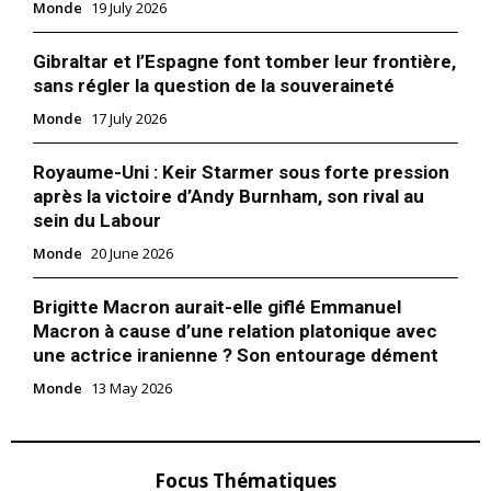
Nous contacter
Monde
19 July 2026
Formules d’abonnement
Gibraltar et l’Espagne font tomber leur frontière,
Mon compte
sans régler la question de la souveraineté
Monde
17 July 2026
Related
Royaume-Uni : Keir Starmer sous forte pression
après la victoire d’Andy Burnham, son rival au
UE / Royaume-Uni, divorce
Ursula von der Leyen : «C’est
sein du Labour
acté
le moment pour l’Europe
L’Union européenne et le
d’ouvrir la voie menant de la
Monde
20 June 2026
Royaume-Uni ont conclu
fragilité à une nouvelle
jeudi un accord in extremis
vitalité»
Brigitte Macron aurait-elle giflé Emmanuel
sur leurs futures relations
La présidente de la
Macron à cause d’une relation platonique avec
commerciales à seulement
Commission européenne,
une semaine du Brexit
24 December 2020
Ursula von der Leyen, a
une actrice iranienne ? Son entourage dément
effectif, éloignant ainsi la
In "Europe"
brossé mercredi dans son
Monde
13 May 2026
perspective d’un divorce
discours annuel sur l’état de
chaotique au terme d’un
l’Union un tableau sans éclat
16 September 2020
feuilleton qui a porté un rude
de l’Europe, confronté à la
In "Europe"
coup au projet d’unité
crise du coronavirus et à la
Brexit : Les députés
Focus Thématiques
européenne né sur les ruines
pire récession de son histoire,