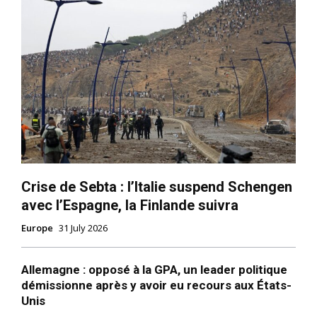
l'information
Crise de Sebta : l’Italie suspend Schengen
S'ABONNER MAINTENANT
avec l’Espagne, la Finlande suivra
Europe
31 July 2026
Insight Publications
Allemagne : opposé à la GPA, un leader politique
démissionne après y avoir eu recours aux États-
À propos
Unis