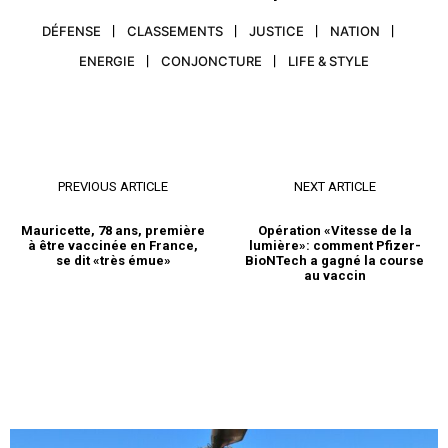
britanniques rejettent le «Soft
de…
mais elle s’est aussi voulue
Deal» pour la seconde fois
rassurante en fixant de…
DÉFENSE
CLASSEMENTS
JUSTICE
NATION
12 March 2019
In "Europe"
ENERGIE
CONJONCTURE
LIFE & STYLE
PREVIOUS ARTICLE
NEXT ARTICLE
Mauricette, 78 ans, première
Opération «Vitesse de la
à être vaccinée en France,
lumière»: comment Pfizer-
se dit «très émue»
BioNTech a gagné la course
au vaccin