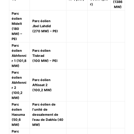
(1386
r)
MW)
Parc
éolien
Parc éolien
Midelt
Jbel Lahdid
(180
(270 MW) – PEI
MW) –
PEI
Parc
éolien
Parc éolien
Akhfenni
Tiskrad
r 1 (101,8
(100 MW) – PEI
MW)
Parc
éolien
Parc éolien
Akhfenni
Aftissat 2
r 2
(100,2 MW)
(100,2
MW)
Parc
Parc éolien de
éolien
l’unité de
Haouma
dessalement de
(50,6
l’eau de Dakhla (40
MW)
MW)
Parc