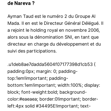
de Nareva ?
Ayman Taud est le numéro 2 du Groupe Al
Mada. Il en est le Directeur Général Délégué. Il
a rejoint le holding royal en novembre 2006,
alors sous la dénomination SNI, en tant que
directeur en charge du développement et du
suivi des participations.
.u1deb8ae7dadda5604f07177398d1cb53 {
padding:0px; margin: 0; padding-
top:1em!important; padding-
bottom:1em!important; width:100%; display:
block; font-weight:bold; background-
color:#eaeaea; border:0!important; border-
left:4px solid #34495E!important; text-