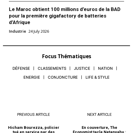
Le Maroc obtient 100 millions d’euros de la BAD
pour la première gigafactory de batteries
d’Afrique
Industrie
24 July 2026
Focus Thématiques
DÉFENSE
CLASSEMENTS
JUSTICE
NATION
ENERGIE
CONJONCTURE
LIFE & STYLE
PREVIOUS ARTICLE
NEXT ARTICLE
Hicham Bourezza, policier
En couverture, The
tué en service par des
Economist tacle Netanyahu :