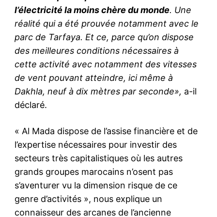
l’électricité la moins chère du monde
. Une
réalité qui a été prouvée notamment avec le
parc de Tarfaya. Et ce, parce qu’on dispose
des meilleures conditions nécessaires à
cette activité avec notamment des vitesses
de vent pouvant atteindre, ici même à
Dakhla, neuf à dix mètres par seconde»,
a-il
S'ABONNER MAINTENANT
déclaré.
« Al Mada dispose de l’assise financière et de
Insight Publications
l’expertise nécessaires pour investir des
secteurs très capitalistiques où les autres
À propos
grands groupes marocains n’osent pas
Nous contacter
s’aventurer vu la dimension risque de ce
Formules d’abonnement
genre d’activités », nous explique un
connaisseur des arcanes de l’ancienne
Mon compte