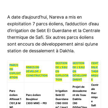
A date d’aujourd’hui, Nareva a mis en
exploitation 7 parcs éoliens, l’adduction d’eau
d’irrigation de Sebt El Guerdane et la Centrale
thermique de Safi. Six autres parcs éoliens
sont encours de développement ainsi qu’une
station de dessalement à Dakhla.
GESTION
GESTION
CENT
PARCS
PARCS EN
DE L’EAU
DE L’EAU
RALE
EN
DÉVELOP. /
EN
EN
THER
EXPLOIT
CONSTRUCTION
EXPLOITA
DÉVELOPP
MIQU
ATION
TION
EMENT
E
Centr
Projet de
ale
Parc
Irrigation
dessaleme
ther
éolien
Parc éolien
Sebt El
nt de l’eau
miqu
Aftissat 1
Boujdour
Guerdane
Dakhla
e
(101,8 M
(300 MW) – PEI
(180 000
(90
Safi
W)
m³ / jour)
000m³/jou