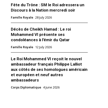
Fête du Trône : SM le Roi adressera un
Discours à la Nation mercredi soir
Famille Royale
28 July 2026
Décès de Cheikh Hamad : Le roi
iyadh et Abu Dhabi : La vérité
Mohammed VI présente ses
ulences qui secouent leurs
condoléances à l’émir du Qatar
t-il retiré son ambassadeur en
Famille Royale
12 July 2026
abie saoudite ? Bien sûr que
ustapha Mansouri se trouve-t-il
Rabat ? Oui. Il a été convoqué
Le Roi Mohammed VI reçoit le nouvel
I pour «consultations». Donc,
ambassadeur français Philippe Lalliot
écis dans le vocabulaire utilisé,
 2019
aux côtés de ses homologues américain
ssadeur a été «convoqué» mais
ck"
et européen et neuf autres
ambassadeurs
Corps Diplomatique
4 June 2026