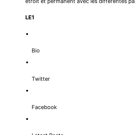
étroit et permanent avec les différentes pa
LE1
le1.
l'intellig
l'inform
Bio
Twitter
Facebook
S'ABONNER MA