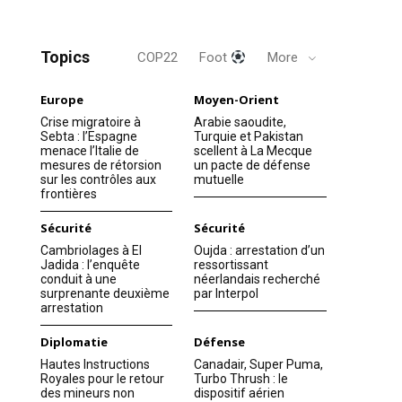
Topics
COP22
Foot
More
Europe
Moyen-Orient
Crise migratoire à
Arabie saoudite,
Sebta : l’Espagne
Turquie et Pakistan
menace l’Italie de
scellent à La Mecque
mesures de rétorsion
un pacte de défense
sur les contrôles aux
mutuelle
frontières
Sécurité
Sécurité
Cambriolages à El
Oujda : arrestation d’un
Jadida : l’enquête
ressortissant
conduit à une
néerlandais recherché
surprenante deuxième
par Interpol
arrestation
Diplomatie
Défense
Hautes Instructions
Canadair, Super Puma,
Royales pour le retour
Turbo Thrush : le
des mineurs non
dispositif aérien