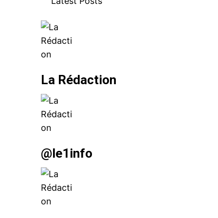
Latest Posts
Related
Crise du Golfe : Bourita en missi 
de Mohammed VI
La Rédaction
13 June 2017
In "Famille Royale"
@le1info