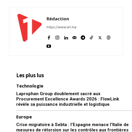
et la mémoire…
Oued Eddahab
14 August 2018
In "Nation"
Rédaction
https://www.le1.ma
Les plus lus
Technologie
Laprophan Group doublement sacré aux
Procurement Excellence Awards 2026 : FlowLink
révèle sa puissance industrielle et logistique
Europe
Crise migratoire à Sebta : l’Espagne menace l’Italie de
mesures de rétorsion sur les contrôles aux frontières