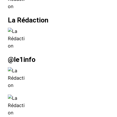
l'information
La Rédaction
@le1info
S'ABONNER MAINTENANT
Insight Publications
À propos