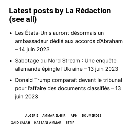
Nous contacter
Latest posts by La Rédaction
Formules d’abonnement
(
see all
)
Mon compte
Les États-Unis auront désormais un
ambassadeur dédié aux accords d’Abraham
Related
– 14 juin 2023
Bouteflika et l’Algérie humiliés
Sabotage du Nord Stream : Une enquête
par la mafia au pouvoir
Paraplégique, muet et
allemande épingle l’Ukraine
– 13 juin 2023
extrêmement diminué,
Abdelaziz Bouteflika a été
Donald Trump comparaît devant le tribunal
officiellement déclaré
pour l’affaire des documents classifiés
– 13
FAR : le général Berrid
candidat aux présidentielles
préside une cérémonie
juin 2023
de 2019 par ses «geôliers»,
3 February 2019
d’hommage aux retraités à
les membres de l’Instance de
In "Éditorial"
Agadir
coordination de l’Alliance
18 September 2025
présidentielle qui regroupe le
TAGS
ALGÉRIE
AMMAR EL-BIRI
APN
BOUMERDÈS
In "Nation"
FLN, le RND, le TAJ et le
GAÏD SALAH
HASSANI AMMAR
SÉTIF
MPA. Une décision qui non
Le1Facts : 14 août 1979,
seulement humilie la carrière
récupération de la région de