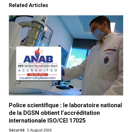
Related Articles
Police scientifique : le laboratoire national
le1.ma
de la DGSN obtient l’accréditation
l'intelligence de
internationale ISO/CEI 17025
l'information
Sécurité
5 August 2026