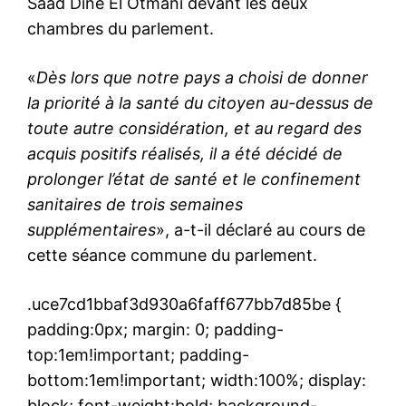
Saad Dine El Otmani devant les deux
chambres du parlement.
«
Dès lors que notre pays a choisi de donner
la priorité à la santé du citoyen au-dessus de
toute autre considération, et au regard des
acquis positifs réalisés, il a été décidé de
prolonger l’état de santé et le confinement
sanitaires de trois semaines
supplémentaires
», a-t-il déclaré au cours de
cette séance commune du parlement.
.uce7cd1bbaf3d930a6faff677bb7d85be {
padding:0px; margin: 0; padding-
top:1em!important; padding-
bottom:1em!important; width:100%; display:
block; font-weight:bold; background-