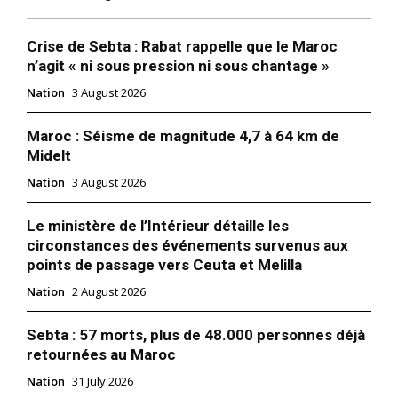
Crise de Sebta : Rabat rappelle que le Maroc
n’agit « ni sous pression ni sous chantage »
Nation
3 August 2026
Maroc : Séisme de magnitude 4,7 à 64 km de
Midelt
Nation
3 August 2026
S'ABONNER MAINTENANT
Le ministère de l’Intérieur détaille les
circonstances des événements survenus aux
points de passage vers Ceuta et Melilla
Nation
2 August 2026
Insight Publications
Sebta : 57 morts, plus de 48.000 personnes déjà
À propos
retournées au Maroc
Nous contacter
Nation
31 July 2026