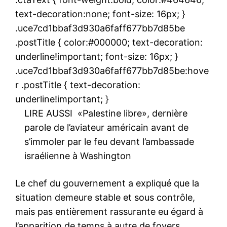
text-decoration:none; font-size: 16px; }
.uce7cd1bbaf3d930a6faff677bb7d85be
.postTitle { color:#000000; text-decoration:
underline!important; font-size: 16px; }
.uce7cd1bbaf3d930a6faff677bb7d85be:hove
r .postTitle { text-decoration:
underline!important; }
LIRE AUSSI
«Palestine libre», dernière
parole de l’aviateur américain avant de
s’immoler par le feu devant l’ambassade
israélienne à Washington
Le chef du gouvernement a expliqué que la
situation demeure stable et sous contrôle,
mais pas entièrement rassurante eu égard à
l’apparition de temps à autre de foyers