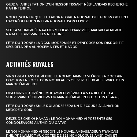
OUJDA : ARRESTATION D’UN RESSORTISSANT NÉERLANDAIS RECHERCHÉ
PAR INTERPOL
POLICE SCIENTIFIQUE : LE LABORATOIRE NATIONAL DE LA DGSN OBTIENT
L’ACCRÉDITATION INTERNATIONALE ISO/CEI 17025
SEBTA SUBMERGÉE PAR DES MILLIERS D’ARRIVÉES, MADRID REMERCIE
RABAT ET PRÉPARE LES RETOURS
FÊTE DU TRÔNE : LA DGSN MODERNISE ET RENFORCE SON DISPOSITIF
SÉCURITAIRE À AL HOCEÏMA, FÈS ET NADOR
ACTIVITÉS ROYALES
VINGT-SEPT ANS DE RÈGNE : LE ROI MOHAMMED VI ÉRIGE SA DOCTRINE
D’ACTION EN SOCLE D’UN NOUVEAU CYCLE VERTUEUX AU SERVICE D’UN
MAROC ÉMERGENT
DISCOURS DU TRÔNE : MOHAMMED VI ÉRIGE LA STABILITÉ ET LA
SOUVERAINETÉ EN PILIERS DU MAROC ÉMERGENT (TEXTE INTÉGRAL)
FÊTE DU TRÔNE : SM LE ROI ADRESSERA UN DISCOURS À LA NATION
MERCREDI SOIR
DÉCÈS DE CHEIKH HAMAD : LE ROI MOHAMMED VI PRÉSENTE SES
CONDOLÉANCES À L’ÉMIR DU QATAR
LE ROI MOHAMMED VI REÇOIT LE NOUVEL AMBASSADEUR FRANÇAIS
PHILIPPE LALLIOT AUX CÔTÉS DE SES HOMOLOGUES AMÉRICAIN ET