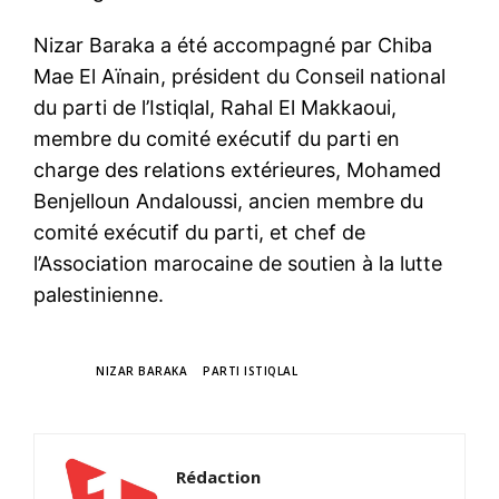
Nizar Baraka a été accompagné par Chiba
Mae El Aïnain, président du Conseil national
S'ABONNER MAINTENANT
du parti de l’Istiqlal, Rahal El Makkaoui,
membre du comité exécutif du parti en
charge des relations extérieures, Mohamed
Benjelloun Andaloussi, ancien membre du
Insight Publications
comité exécutif du parti, et chef de
l’Association marocaine de soutien à la lutte
À propos
palestinienne.
Nous contacter
Formules d’abonnement
Mon compte
TAGS
NIZAR BARAKA
PARTI ISTIQLAL
Related
Rédaction