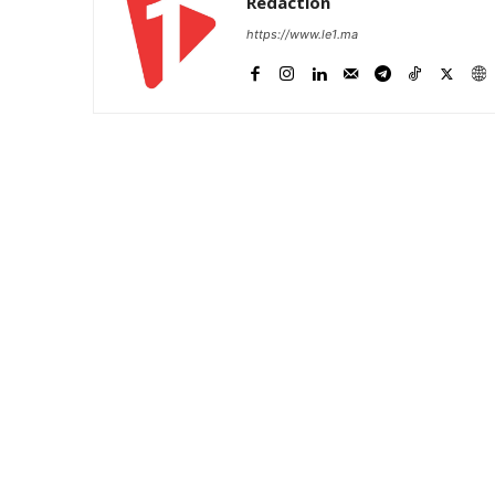
Rédaction
https://www.le1.ma
le1.
l'intellig
l'inform