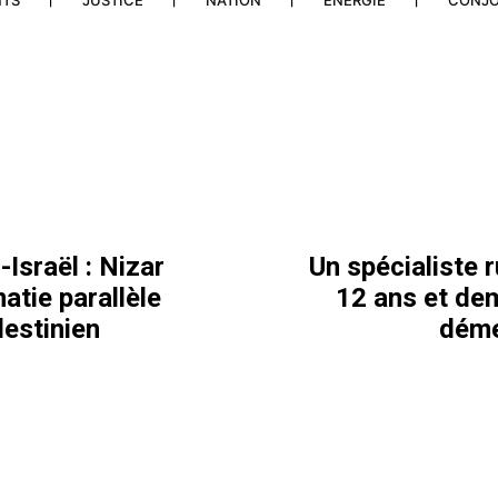
NTS
JUSTICE
NATION
ENERGIE
CONJ
Israël : Nizar
Un spécialiste
atie parallèle
12 ans et dem
estinien
déme