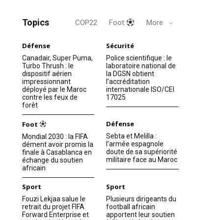
Topics
COP22
Foot
More
Défense
Sécurité
Canadair, Super Puma,
Police scientifique : le
Turbo Thrush : le
laboratoire national de
dispositif aérien
la DGSN obtient
impressionnant
l’accréditation
déployé par le Maroc
internationale ISO/CEI
contre les feux de
17025
forêt
Défense
Foot
Sebta et Melilla :
Mondial 2030 : la FIFA
l’armée espagnole
dément avoir promis la
doute de sa supériorité
finale à Casablanca en
militaire face au Maroc
échange du soutien
africain
Sport
Sport
Fouzi Lekjaa salue le
Plusieurs dirigeants du
retrait du projet FIFA
football africain
Forward Enterprise et
apportent leur soutien