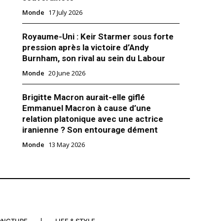
Monde
17 July 2026
Royaume-Uni : Keir Starmer sous forte
pression après la victoire d’Andy
Burnham, son rival au sein du Labour
Monde
20 June 2026
e variante du coronavirus
Brigitte Macron aurait-elle giflé
s sanitaires britanniques ont
Emmanuel Macron à cause d’une
illier de cas d’une nouvelle
 coronavirus SARS-CoV-2 ces
relation platonique avec une actrice
rs dans le sud-est de
iranienne ? Son entourage dément
 où elle pourrait être liée à une
Monde
13 May 2026
nfections, a déclaré lundi le
er 2020
itannique de la Santé. «Nous
ifié une nouvelle variante du…