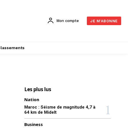
Mon compte
JE M'ABONNE
Classements
Les plus lus
Nation
Maroc : Séisme de magnitude 4,7 à
64 km de Midelt
Business